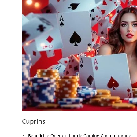
Cuprins
Beneficiile Operatorilor de Gaming Contemporane