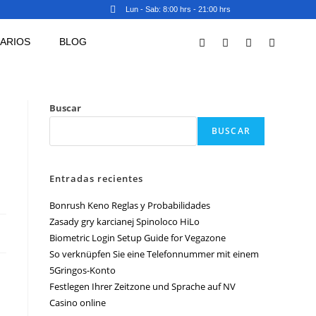
Lun - Sab: 8:00 hrs - 21:00 hrs
RARIOS
BLOG
Buscar
BUSCAR
Entradas recientes
Bonrush Keno Reglas y Probabilidades
Zasady gry karcianej Spinoloco HiLo
Biometric Login Setup Guide for Vegazone
So verknüpfen Sie eine Telefonnummer mit einem
5Gringos-Konto
Festlegen Ihrer Zeitzone und Sprache auf NV
Casino online