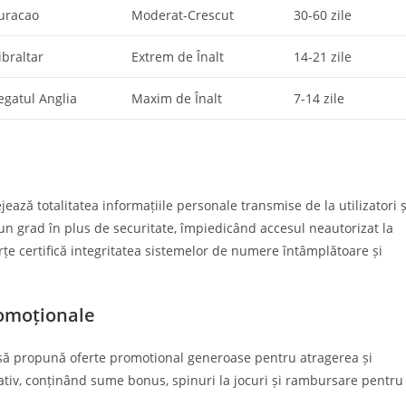
uracao
Moderat-Crescut
30-60 zile
ibraltar
Extrem de Înalt
14-21 zile
egatul Anglia
Maxim de Înalt
7-14 zile
jează totalitatea informațiile personale transmise de la utilizatori ș
 un grad în plus de securitate, împiedicând accesul neautorizat la
terțe certifică integritatea sistemelor de numere întâmplătoare și
omoționale
e să propună oferte promotional generoase pentru atragerea și
cativ, conținând sume bonus, spinuri la jocuri și rambursare pentru