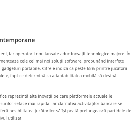
Contemporane
nt, iar operatorii nou lansate aduc inovații tehnologice majore. În
entează cele cel mai noi soluții software, propunând interfețe
gadgeturi portabile. Cifrele indică că peste 65% printre jucătorii
blete, fapt ce determină ca adaptabilitatea mobilă să devină
ice reprezintă alte inovații pe care platformele actuale le
rilor seface mai rapidă, iar claritatea activităților bancare se
eră posibilitatea jucătorilor să își poată prelungească partidele d
ul utilizat.