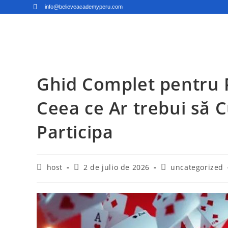
info@believeacademyperu.com
Ghid Complet pentru P
Ceea ce Ar trebui să C
Participa
host
2 de julio de 2026
uncategorized