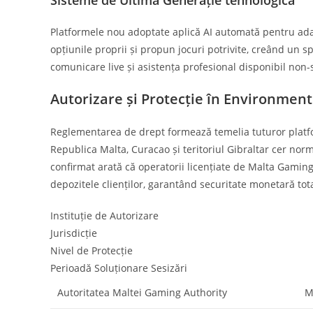
Sisteme de Ultimă Generație tehnologică
Platformele nou adoptate aplică AI automată pentru adap
opțiunile proprii și propun jocuri potrivite, creând un sp
comunicare live și asistența profesional disponibil non
Autorizare și Protecție în Environment
Reglementarea de drept formează temelia tuturor platfor
Republica Malta, Curacao și teritoriul Gibraltar cer norm
confirmat arată că operatorii licențiate de Malta Gamin
depozitele clienților, garantând securitate monetară tot
Instituție de Autorizare
Jurisdicție
Nivel de Protecție
Perioadă Soluționare Sesizări
Autoritatea Maltei Gaming Authority
M