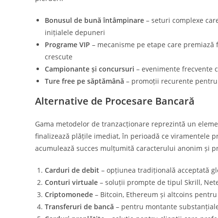
Bonusul de bună întâmpinare
– seturi complexe care
inițialele depuneri
Programe VIP
– mecanisme pe etape care premiază fide
crescute
Campionante și concursuri
– evenimente frecvente c
Ture free pe săptămână
– promoții recurente pentru 
Alternative de Procesare Bancară
Gama metodelor de tranzacționare reprezintă un element vi
finalizează plățile imediat, în perioadă ce viramentele 
acumulează succes mulțumită caracterului anonim și pro
Carduri de debit
– opțiunea tradițională acceptată glo
Conturi virtuale
– soluții prompte de tipul Skrill, Nete
Criptomonede
– Bitcoin, Ethereum și altcoins pentru 
Transferuri de bancă
– pentru montante substanțiale,