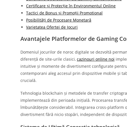
Certificare și Protecție în Environmentul Online
Tactici de Bonus și Promoții Promotional
Posibilități de Procesare Monetară
Varietatea Ofertei de Jocuri
Avantajele Platformelor de Gaming 
Domeniul jocurilor de noroc digitale se dezvoltă permane
diferență de site-urile clasici,
cazinouri online noi
implem
intuitive și momente de divertisment configurate pentru 
contemporani aleg accesul prin dispozitive mobile și ta
crucială.
Tehnologia blockchain și metodele de transfer criptograf
implementează din perioada inițială. Procesarea transferu
îmbunătățește considerabil. Integrarea cross-platform of
divertisment fără nicio stopări, independent de dispozitiv