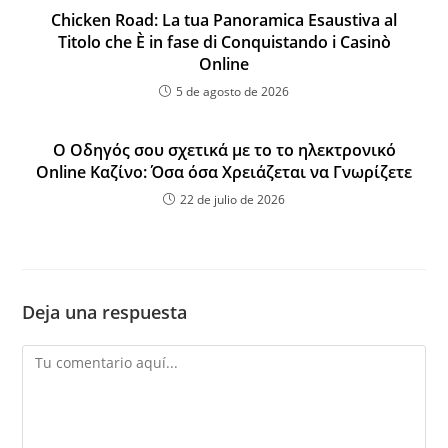
Chicken Road: La tua Panoramica Esaustiva al
Titolo che È in fase di Conquistando i Casinò
Online
5 de agosto de 2026
Ο Οδηγός σου σχετικά με το το ηλεκτρονικό
Online Καζίνο: Όσα όσα Χρειάζεται να Γνωρίζετε
22 de julio de 2026
Deja una respuesta