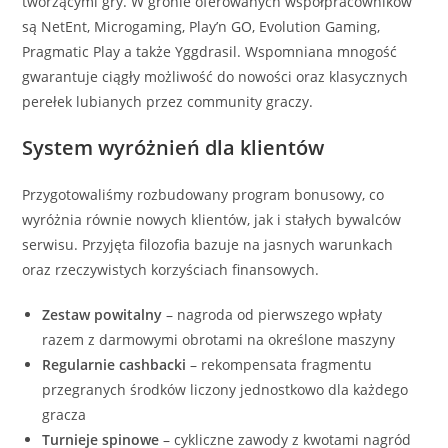
tworzącymi gry. W gronie oferowanych współpracowników
są NetEnt, Microgaming, Play’n GO, Evolution Gaming,
Pragmatic Play a także Yggdrasil. Wspomniana mnogość
gwarantuje ciągły możliwość do nowości oraz klasycznych
perełek lubianych przez community graczy.
System wyróżnień dla klientów
Przygotowaliśmy rozbudowany program bonusowy, co
wyróżnia równie nowych klientów, jak i stałych bywalców
serwisu. Przyjęta filozofia bazuje na jasnych warunkach
oraz rzeczywistych korzyściach finansowych.
Zestaw powitalny
– nagroda od pierwszego wpłaty
razem z darmowymi obrotami na określone maszyny
Regularnie cashbacki
– rekompensata fragmentu
przegranych środków liczony jednostkowo dla każdego
gracza
Turnieje spinowe
– cykliczne zawody z kwotami nagród