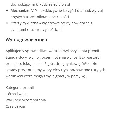
dochodzącymi kilkudziesięciu tys zł
Mechanizm VIP
– ekskluzywne korzyści dla nadzwyczaj
częstych uczestników społeczności
Oferty cykliczne
– wyjątkowe oferty powiązane z
eventami oraz uroczystościami
Wymogi wageringu
Aplikujemy sprawiedliwe warunki wykorzystania premii.
Standardowy wymóg przemnożenia wynosi 35x wartość
premii, co lokuje nas niżej średniej rynkowej. Wszelkie
zasady prezentujemy w czytelny tryb, pozbawione ukrytych
warunków które mogą zmylić graczy w pomyłkę.
Kategoria premii
Górna kwota
Warunek przemnożenia
Czas użycia