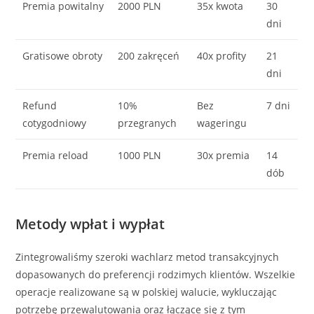
Premia powitalny
2000 PLN
35x kwota
30
dni
Gratisowe obroty
200 zakręceń
40x profity
21
dni
Refund
10%
Bez
7 dni
cotygodniowy
przegranych
wageringu
Premia reload
1000 PLN
30x premia
14
dób
Metody wpłat i wypłat
Zintegrowaliśmy szeroki wachlarz metod transakcyjnych
dopasowanych do preferencji rodzimych klientów. Wszelkie
operacje realizowane są w polskiej walucie, wykluczając
potrzebę przewalutowania oraz łączące się z tym