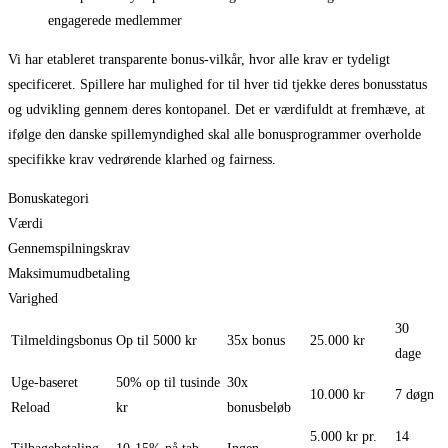
engagerede medlemmer
Vi har etableret transparente bonus-vilkår, hvor alle krav er tydeligt
specificeret. Spillere har mulighed for til hver tid tjekke deres bonusstatus
og udvikling gennem deres kontopanel. Det er værdifuldt at fremhæve, at
ifølge den danske spillemyndighed skal alle bonusprogrammer overholde
specifikke krav vedrørende klarhed og fairness.
Bonuskategori
Værdi
Gennemspilningskrav
Maksimumudbetaling
Varighed
30
Tilmeldingsbonus
Op til 5000 kr
35x bonus
25.000 kr
dage
Uge-baseret
50% op til tusinde
30x
10.000 kr
7 døgn
Reload
kr
bonusbeløb
5.000 kr pr.
14