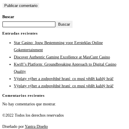
Buscar
Buscar
Entradas recientes
Star Casino: Jouw Bestemming voor Eersteklas Online
Gokentertainment
Discover Authentic Gaming Excellence at MaxCunt Casino
Kwiff’s Platform: Groundbreaking Approach to Digital Casino
Quality
Výplaty výher a zodpovědné hraní: co musí vědět každý hráč
Výplaty výher a zodpovědné hraní: co musí vědět každý hráč
Comentarios recientes
No hay comentarios que mostrar.
©2022 Todos los derechos reservados
Diseñado por
Yantra Diseño