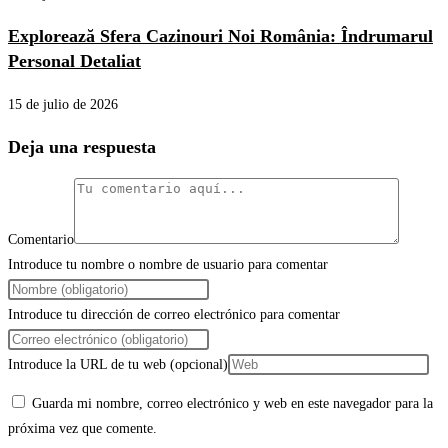
Explorează Sfera Cazinouri Noi România: Îndrumarul
Personal Detaliat
15 de julio de 2026
Deja una respuesta
Comentario
Introduce tu nombre o nombre de usuario para comentar
Introduce tu dirección de correo electrónico para comentar
Introduce la URL de tu web (opcional)
Guarda mi nombre, correo electrónico y web en este navegador para la
próxima vez que comente.