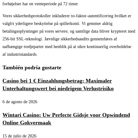
forhøjelser har en venteperiode på 72 timer.
Vores sikkerhedsprotokoller inkluderer to-faktor-autentificering hvilket er
valgfri yderligere beskyttelse på spillerkonti. Vi gemmer aldrig
betalingsoplysninger på vores servere, og samtlige data bliver krypteret med
256-bit SSL-teknologi. Jævnlige sikkerhedsaudits gennemføres af
uafhængige tredjeparter med henblik på at sikre kontinuerlig overholdelse
af industristandards.
También podría gustarte
Casino bei 1 € Einzahlungsbetrag: Maximaler
Unterhaltungswert bei niedrigem Verlustrisiko
6 de agosto de 2026
Wintari Casino: Uw Perfecte Gidsje voor Opwindend
Online Gokvermaak
15 de julio de 2026