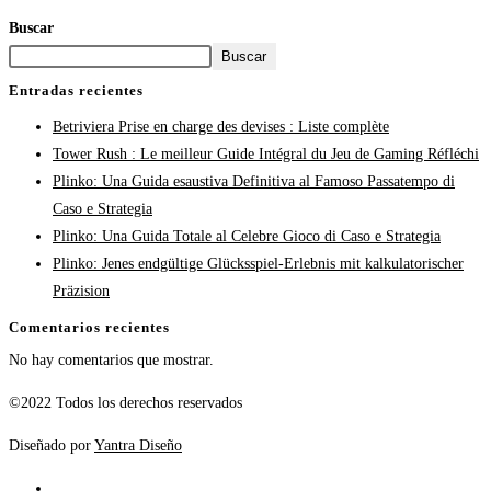
Buscar
Buscar
Entradas recientes
Betriviera Prise en charge des devises : Liste complète
Tower Rush : Le meilleur Guide Intégral du Jeu de Gaming Réfléchi
Plinko: Una Guida esaustiva Definitiva al Famoso Passatempo di
Caso e Strategia
Plinko: Una Guida Totale al Celebre Gioco di Caso e Strategia
Plinko: Jenes endgültige Glücksspiel-Erlebnis mit kalkulatorischer
Präzision
Comentarios recientes
No hay comentarios que mostrar.
©2022 Todos los derechos reservados
Diseñado por
Yantra Diseño