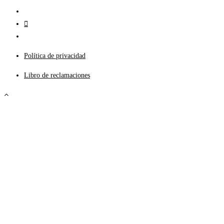
Política de privacidad
Libro de reclamaciones