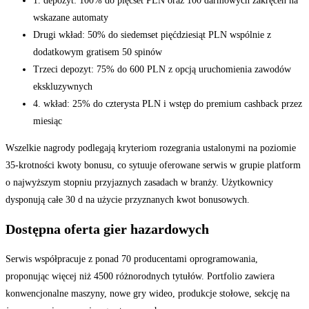
1. depozyt: 100% do pięćset PLN oraz 100 darmowych zakręceń na
wskazane automaty
Drugi wkład: 50% do siedemset pięćdziesiąt PLN wspólnie z
dodatkowym gratisem 50 spinów
Trzeci depozyt: 75% do 600 PLN z opcją uruchomienia zawodów
ekskluzywnych
4. wkład: 25% do czterysta PLN i wstęp do premium cashback przez
miesiąc
Wszelkie nagrody podlegają kryteriom rozegrania ustalonymi na poziomie
35-krotności kwoty bonusu, co sytuuje oferowane serwis w grupie platform
o najwyższym stopniu przyjaznych zasadach w branży. Użytkownicy
dysponują całe 30 d na użycie przyznanych kwot bonusowych.
Dostępna oferta gier hazardowych
Serwis współpracuje z ponad 70 producentami oprogramowania,
proponując więcej niż 4500 różnorodnych tytułów. Portfolio zawiera
konwencjonalne maszyny, nowe gry wideo, produkcje stołowe, sekcję na