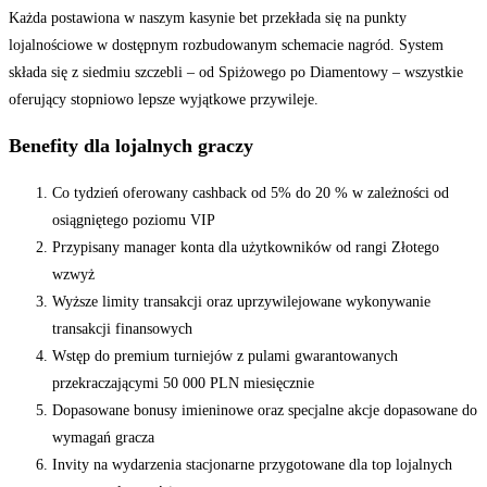
Każda postawiona w naszym kasynie bet przekłada się na punkty
lojalnościowe w dostępnym rozbudowanym schemacie nagród. System
składa się z siedmiu szczebli – od Spiżowego po Diamentowy – wszystkie
oferujący stopniowo lepsze wyjątkowe przywileje.
Benefity dla lojalnych graczy
Co tydzień oferowany cashback od 5% do 20 % w zależności od
osiągniętego poziomu VIP
Przypisany manager konta dla użytkowników od rangi Złotego
wzwyż
Wyższe limity transakcji oraz uprzywilejowane wykonywanie
transakcji finansowych
Wstęp do premium turniejów z pulami gwarantowanych
przekraczającymi 50 000 PLN miesięcznie
Dopasowane bonusy imieninowe oraz specjalne akcje dopasowane do
wymagań gracza
Invity na wydarzenia stacjonarne przygotowane dla top lojalnych