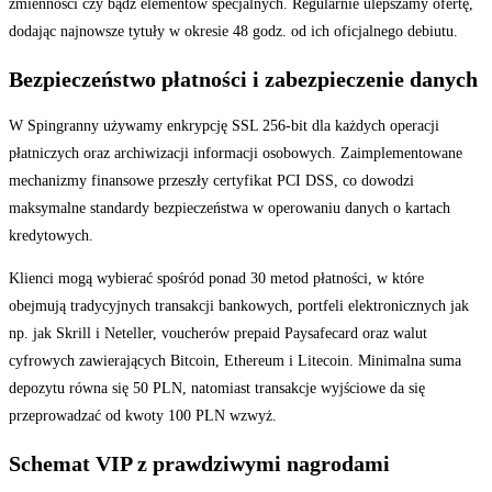
zmienności czy bądź elementów specjalnych. Regularnie ulepszamy ofertę,
dodając najnowsze tytuły w okresie 48 godz. od ich oficjalnego debiutu.
Bezpieczeństwo płatności i zabezpieczenie danych
W Spingranny używamy enkrypcję SSL 256-bit dla każdych operacji
płatniczych oraz archiwizacji informacji osobowych. Zaimplementowane
mechanizmy finansowe przeszły certyfikat PCI DSS, co dowodzi
maksymalne standardy bezpieczeństwa w operowaniu danych o kartach
kredytowych.
Klienci mogą wybierać spośród ponad 30 metod płatności, w które
obejmują tradycyjnych transakcji bankowych, portfeli elektronicznych jak
np. jak Skrill i Neteller, voucherów prepaid Paysafecard oraz walut
cyfrowych zawierających Bitcoin, Ethereum i Litecoin. Minimalna suma
depozytu równa się 50 PLN, natomiast transakcje wyjściowe da się
przeprowadzać od kwoty 100 PLN wzwyż.
Schemat VIP z prawdziwymi nagrodami