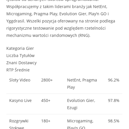
Współpracujemy z takim liderami branży jak NetEnt,
Microgaming, Pragma Play, Evolution Gier, Play’n GO i
Yggdrasil. Wszelki pozycja oferowany na stronie podlega
rigorystyczne testowanie pod względem rzetelności
mechanizmu wartości randomowych (RNG).
Kategoria Gier
Liczba Tytułów
Znani Dostawcy
RTP Średnie
Sloty Video
2800+
NetEnt, Pragma
96.2%
Play
Kasyno Live
450+
Evolution Gier,
97.8%
Ezugi
Rozgrywki
180+
Microgaming,
98.5%
Stołowe
Play’n GO