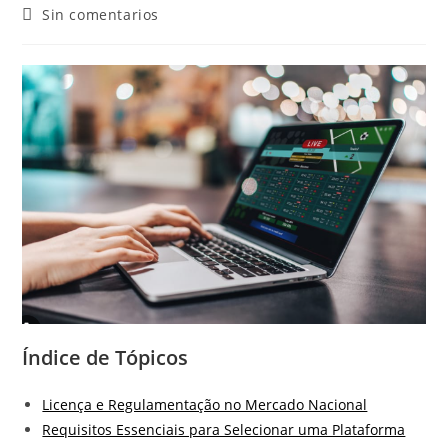
Sin comentarios
Índice de Tópicos
Licença e Regulamentação no Mercado Nacional
Requisitos Essenciais para Selecionar uma Plataforma