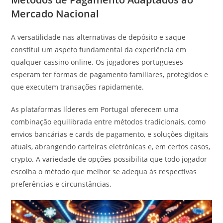
Mercado Nacional
A versatilidade nas alternativas de depósito e saque
constitui um aspeto fundamental da experiência em
qualquer cassino online. Os jogadores portugueses
esperam ter formas de pagamento familiares, protegidos e
que executem transações rapidamente.
As plataformas líderes em Portugal oferecem uma
combinação equilibrada entre métodos tradicionais, como
envios bancárias e cards de pagamento, e soluções digitais
atuais, abrangendo carteiras eletrónicas e, em certos casos,
crypto. A variedade de opções possibilita que todo jogador
escolha o método que melhor se adequa às respectivas
preferências e circunstâncias.