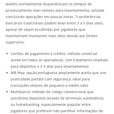
wallets normalmente disponibilizam os tempos de
processamento mais velozes para levantamentos, amiúde
concluindo operações em poucas horas. Transferências
bancários tradicionais podem levar entre 3 a 5 dias úteis,
apesar de sejam escolhidas por jogadores que
movimentam montantes mais altos devido aos limites
superiores.
Cartões de pagamento e crédito: método universal
aceite em todas as operadoras, com tratamento imediato
para depósitos e 2-5 dias para levantamentos
MB Way: opção portuguesa amplamente aceita que une
praticidade portátil com segurança, ideal para
transações velozes de pequeno a médio valor
Multibanco: método de código convencional que
possibilita depósitos através de terminais automáticos
ou homebanking, especialmente popular entre
jogadores que preferem não partilhar informações de