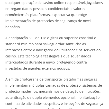
qualquer operação de casino online responsável. Jogadores
entregam dados pessoais confidenciais e valores
económicos às plataformas, expectativa que exige
implementação de protocolos de segurança de nível
bancário.
A encriptação SSL de 128 dígitos ou superior constitui o
standard mínimo para salvaguardar sämtliche as
interações entre o navegador do utilizador e os servers do
casino. Esta tecnologia faz ilegíveis quaisquer dados
interceptados durante a envio, protegendo contra
investidas de agentes externos nocivos.
Além da criptografia de transporte, plataformas seguras
implementam múltiplas camadas de proteção: sistemas de
proteção modernos, mecanismos de deteção de intrusões,
autenticação de dupla elementos opcional, monitorização
contínua de atividades suspeitas, e inspeções de segurança