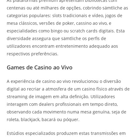
As plataformas premium apresentam bibliotecas com
centenas ou até milhares de opções, cobrindo sämtliche as
categorias populares: slots tradicionais e vídeo, jogos de
mesa clássicos, versões de poker, cassino ao vivo, e
especialidades como bingo ou scratch cards digitais. Esta
diversidade assegura que sämtliche os perfis de
utilizadores encontram entretenimento adequado aos
respectivos preferências.
Games de Casino ao Vivo
A experiência de casino ao vivo revolucionou o diversão
digital ao recriar a atmosfera de um casino físico através de
streaming de imagem em alta definição. Utilizadores
interagem com dealers profissionais em tempo direto,
observando cada movimento numa mesa genuína, seja de
roleta, blackjack, bacará ou póquer.
Estúdios especializados produzem estas transmissões em