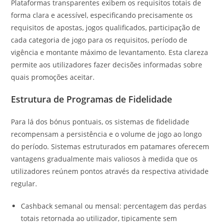
Plataformas transparentes exibem os requisitos totais de
forma clara e acessível, especificando precisamente os
requisitos de apostas, jogos qualificados, participação de
cada categoria de jogo para os requisitos, período de
vigência e montante máximo de levantamento. Esta clareza
permite aos utilizadores fazer decisões informadas sobre
quais promoções aceitar.
Estrutura de Programas de Fidelidade
Para lá dos bónus pontuais, os sistemas de fidelidade
recompensam a persistência e o volume de jogo ao longo
do período. Sistemas estruturados em patamares oferecem
vantagens gradualmente mais valiosos à medida que os
utilizadores reúnem pontos através da respectiva atividade
regular.
Cashback semanal ou mensal: percentagem das perdas
totais retornada ao utilizador, tipicamente sem