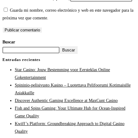
Guarda mi nombre, correo electrónico y web en este navegador para la
próxima vez que comente.
Buscar
Buscar
Entradas recientes
Star Casino: Jouw Bestemming voor Eersteklas Online
Gokentertainment
Spininio-pelisivusto Kasino – Luotettava Pelifoorumi Kotimaisille
Asiakkaille
Discover Authentic Gaming Excellence at MaxCunt Casino
Fish and Spins Gaming: Your Ultimate Hub for Ocean-Inspired
Game Quality
Kwiff’s Platform: Groundbreaking Approach to Digital Casino
Quality