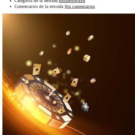
Categoría de la entrada:
uncategorized
Comentarios de la entrada:
Sin comentarios