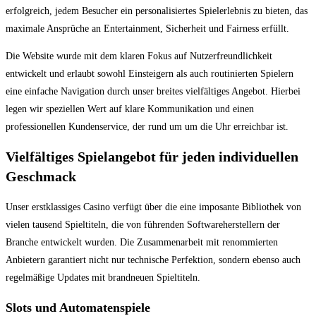
erfolgreich, jedem Besucher ein personalisiertes Spielerlebnis zu bieten, das
maximale Ansprüche an Entertainment, Sicherheit und Fairness erfüllt.
Die Website wurde mit dem klaren Fokus auf Nutzerfreundlichkeit
entwickelt und erlaubt sowohl Einsteigern als auch routinierten Spielern
eine einfache Navigation durch unser breites vielfältiges Angebot. Hierbei
legen wir speziellen Wert auf klare Kommunikation und einen
professionellen Kundenservice, der rund um um die Uhr erreichbar ist.
Vielfältiges Spielangebot für jeden individuellen
Geschmack
Unser erstklassiges Casino verfügt über die eine imposante Bibliothek von
vielen tausend Spieltiteln, die von führenden Softwareherstellern der
Branche entwickelt wurden. Die Zusammenarbeit mit renommierten
Anbietern garantiert nicht nur technische Perfektion, sondern ebenso auch
regelmäßige Updates mit brandneuen Spieltiteln.
Slots und Automatenspiele