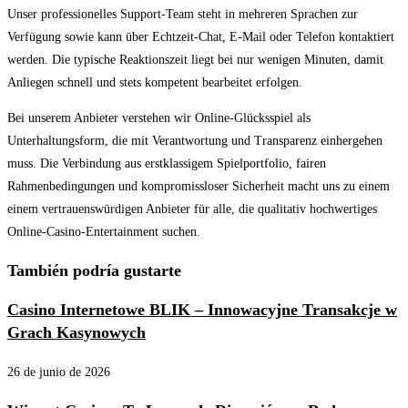
Unser professionelles Support-Team steht in mehreren Sprachen zur
Verfügung sowie kann über Echtzeit-Chat, E-Mail oder Telefon kontaktiert
werden. Die typische Reaktionszeit liegt bei nur wenigen Minuten, damit
Anliegen schnell und stets kompetent bearbeitet erfolgen.
Bei unserem Anbieter verstehen wir Online-Glücksspiel als
Unterhaltungsform, die mit Verantwortung und Transparenz einhergehen
muss. Die Verbindung aus erstklassigem Spielportfolio, fairen
Rahmenbedingungen und kompromissloser Sicherheit macht uns zu einem
einem vertrauenswürdigen Anbieter für alle, die qualitativ hochwertiges
Online-Casino-Entertainment suchen.
También podría gustarte
Casino Internetowe BLIK – Innowacyjne Transakcje w
Grach Kasynowych
26 de junio de 2026