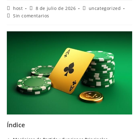
host
8 de julio de 2026
uncategorized
Sin comentarios
Índice