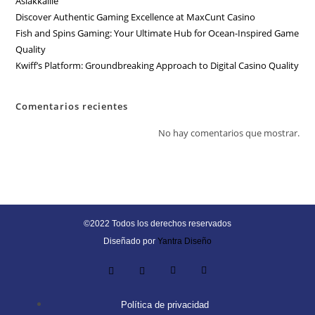
Asiakkaille
Discover Authentic Gaming Excellence at MaxCunt Casino
Fish and Spins Gaming: Your Ultimate Hub for Ocean-Inspired Game
Quality
Kwiff’s Platform: Groundbreaking Approach to Digital Casino Quality
Comentarios recientes
No hay comentarios que mostrar.
©2022 Todos los derechos reservados
Diseñado por
Yantra Diseño
Política de privacidad