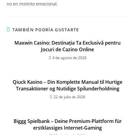
no en instinto emocional.
TAMBIÉN PODRÍA GUSTARTE
Maxwin Casino: Destinația Ta Exclusivă pentru
Jocuri de Cazino Online
4 de agosto de 2026
Qiuck Kasino – Din Komplette Manual til Hurtige
Transaktioner og Nutidige Spilunderholdning
22 de julio de 2026
Biggg Spielbank – Deine Premium-Plattform für
erstklassiges Internet-Gaming