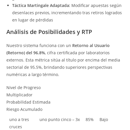
Táctica Martingale Adaptada:
Modificar apuestas según
desenlaces previos, incrementando tras retiros logrados
en lugar de pérdidas
Análisis de Posibilidades y RTP
Nuestro sistema funciona con un
Retorno al Usuario
(Retorno) del 96.8%
, cifra certificada por laboratorios
externos. Esta métrica sitúa al título por encima del media
sectorial de 95.5%, brindando superiores perspectivas
numéricas a largo término.
Nivel de Progreso
Multiplicador
Probabilidad Estimada
Riesgo Acumulado
uno a tres
uno punto cinco – 3x
85%
Bajo
cruces