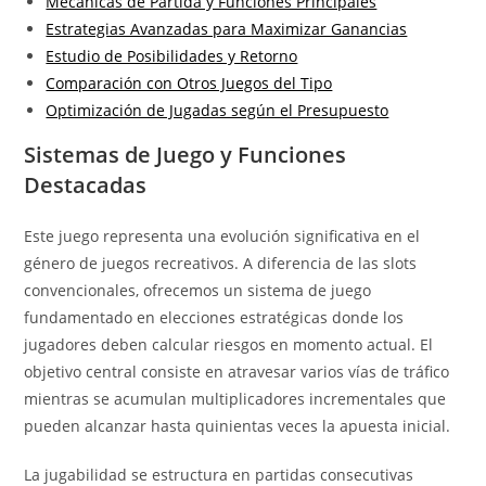
Mecánicas de Partida y Funciones Principales
Estrategias Avanzadas para Maximizar Ganancias
Estudio de Posibilidades y Retorno
Comparación con Otros Juegos del Tipo
Optimización de Jugadas según el Presupuesto
Sistemas de Juego y Funciones
Destacadas
Este juego representa una evolución significativa en el
género de juegos recreativos. A diferencia de las slots
convencionales, ofrecemos un sistema de juego
fundamentado en elecciones estratégicas donde los
jugadores deben calcular riesgos en momento actual. El
objetivo central consiste en atravesar varios vías de tráfico
mientras se acumulan multiplicadores incrementales que
pueden alcanzar hasta quinientas veces la apuesta inicial.
La jugabilidad se estructura en partidas consecutivas