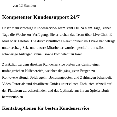
von 12 Stunden
Kompetenter Kundensupport 24/7
Unser mehrsprachige Kundenservice-Team steht Dir 24 h am Tage, sieben
Tage die Woche zur Verfügung. Sie erreichen das Team über Live Chat, E-
Mail oder Telefon. Die durchschnittliche Reaktionszeit im Live-Chat beträgt
unter sechzig Sek, und unsere Mitarbeiter wurden geschult, um selbst
schwierige Anfragen schnell sowie kompetent zu lösen.
Zusätzlich zu dem direkten Kundenservice bieten das Casino einen
umfangreichen Hilfebereich, welcher die gängigsten Fragen zu
Kontoverwaltung, Spielregeln, Bonusangeboten und Zahlungen behandelt.
Video-Tutorials und detaillierte Guides unterstützen Dich, sich schnell auf
der Plattform zurechtzufinden und das Optimale aus Ihrem Spielerlebnis
herauszuholen.
Kontaktoptionen für besten Kundenservice