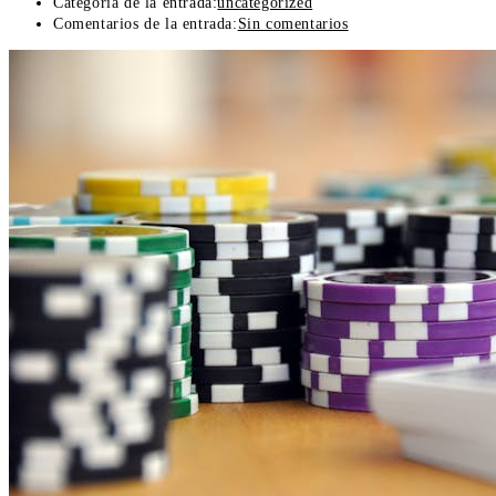
Categoría de la entrada:
uncategorized
Comentarios de la entrada:
Sin comentarios