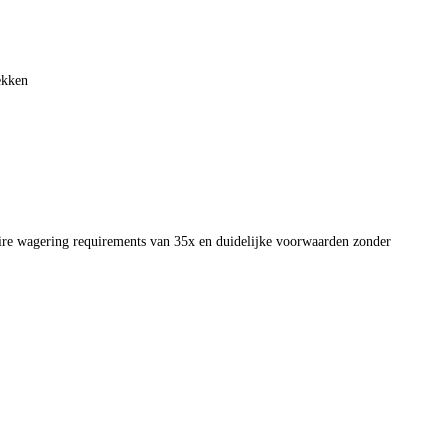
ekken
 faire wagering requirements van 35x en duidelijke voorwaarden zonder