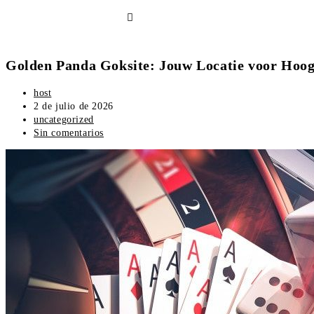
Golden Panda Goksite: Jouw Locatie voor Hoog
host
2 de julio de 2026
uncategorized
Sin comentarios