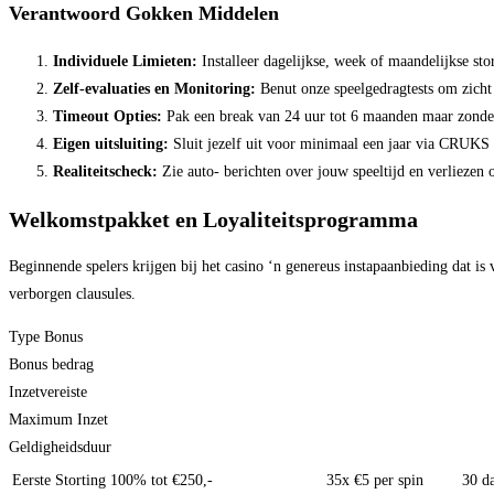
Verantwoord Gokken Middelen
Individuele Limieten:
Installeer dagelijkse, week of maandelijkse sto
Zelf-evaluaties en Monitoring:
Benut onze speelgedragtests om zicht
Timeout Opties:
Pak een break van 24 uur tot 6 maanden maar zonder
Eigen uitsluiting:
Sluit jezelf uit voor minimaal een jaar via CRUKS a
Realiteitscheck:
Zie auto- berichten over jouw speeltijd en verliezen
Welkomstpakket en Loyaliteitsprogramma
Beginnende spelers krijgen bij het casino ‘n genereus instapaanbieding dat is
verborgen clausules.
Type Bonus
Bonus bedrag
Inzetvereiste
Maximum Inzet
Geldigheidsduur
Eerste Storting
100% tot €250,-
35x
€5 per spin
30 d