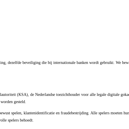
ing, dezelfde beveiliging die bij internationale banken wordt gebruikt. We be
utoriteit (KSA), de Nederlandse toezichthouder voor alle legale digitale gokac
s worden gesteld.
ewust spelen, klantenidentificatie en fraudebestrijding. Alle spelers moeten h
olle spelers behoedt.