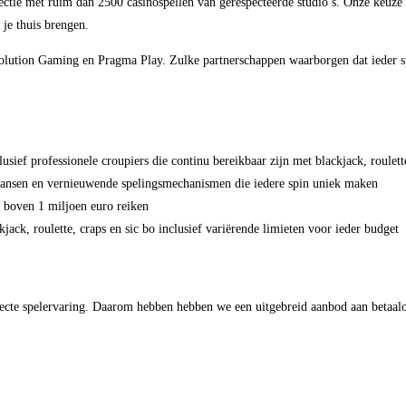
ectie met ruim dan 2500 casinospellen van gerespecteerde studio’s. Onze keuze
 je thuis brengen.
lution Gaming en Pragma Play. Zulke partnerschappen waarborgen dat ieder sp
sief professionele croupiers die continu bereikbaar zijn met blackjack, roulett
inkansen en vernieuwende spelingsmechanismen die iedere spin uniek maken
 boven 1 miljoen euro reiken
jack, roulette, craps en sic bo inclusief variërende limieten voor ieder budget
erfecte spelervaring. Daarom hebben hebben we een uitgebreid aanbod aan betaa