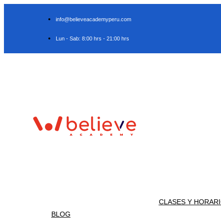
info@believeacademyperu.com
Lun - Sab: 8:00 hrs - 21:00 hrs
CLASES Y HORAR
BLOG