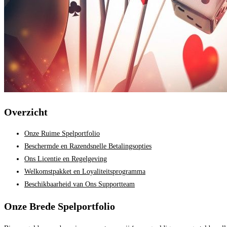
Overzicht
Onze Ruime Spelportfolio
Beschermde en Razendsnelle Betalingsopties
Ons Licentie en Regelgeving
Welkomstpakket en Loyaliteitsprogramma
Beschikbaarheid van Ons Supportteam
Onze Brede Spelportfolio