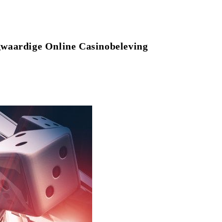
waardige Online Casinobeleving