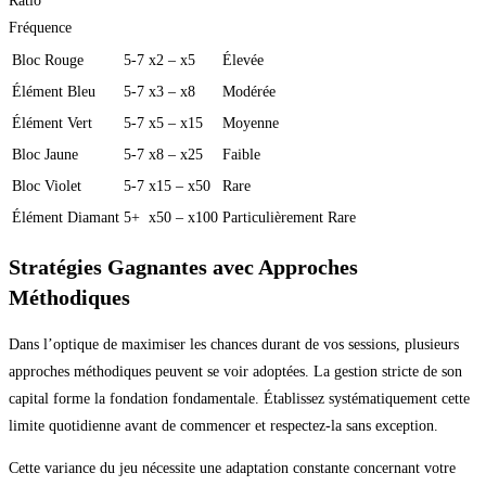
Ratio
Fréquence
Bloc Rouge
5-7
x2 – x5
Élevée
Élément Bleu
5-7
x3 – x8
Modérée
Élément Vert
5-7
x5 – x15
Moyenne
Bloc Jaune
5-7
x8 – x25
Faible
Bloc Violet
5-7
x15 – x50
Rare
Élément Diamant
5+
x50 – x100
Particulièrement Rare
Stratégies Gagnantes avec Approches
Méthodiques
Dans l’optique de maximiser les chances durant de vos sessions, plusieurs
approches méthodiques peuvent se voir adoptées. La gestion stricte de son
capital forme la fondation fondamentale. Établissez systématiquement cette
limite quotidienne avant de commencer et respectez-la sans exception.
Cette variance du jeu nécessite une adaptation constante concernant votre