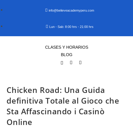
info@believeacademyperu.com
Lun - Sab: 8:00 hrs - 21:00 hrs
CLASES Y HORARIOS
BLOG
Chicken Road: Una Guida
definitiva Totale al Gioco che
Sta Affascinando i Casinò
Online