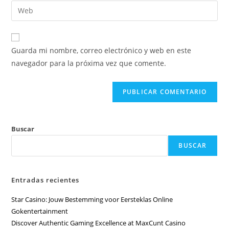
Guarda mi nombre, correo electrónico y web en este
navegador para la próxima vez que comente.
Buscar
BUSCAR
Entradas recientes
Star Casino: Jouw Bestemming voor Eersteklas Online
Gokentertainment
Discover Authentic Gaming Excellence at MaxCunt Casino