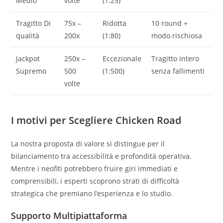
Medio
volte
(1:25)
Tragitto Di
75x –
Ridotta
10 round +
qualità
200x
(1:80)
modo rischiosa
Jackpot
250x –
Eccezionale
Tragitto intero
Supremo
500
(1:500)
senza fallimenti
volte
I motivi per Scegliere Chicken Road
La nostra proposta di valore si distingue per il
bilanciamento tra accessibilità e profondità operativa.
Mentre i neofiti potrebbero fruire giri immediati e
comprensibili, i esperti scoprono strati di difficoltà
strategica che premiano l’esperienza e lo studio.
Supporto Multipiattaforma