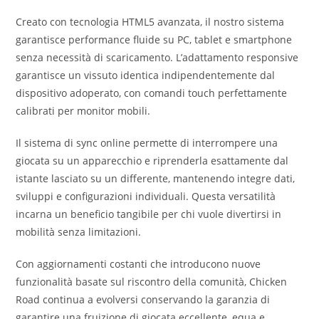
Creato con tecnologia HTML5 avanzata, il nostro sistema
garantisce performance fluide su PC, tablet e smartphone
senza necessità di scaricamento. L’adattamento responsive
garantisce un vissuto identica indipendentemente dal
dispositivo adoperato, con comandi touch perfettamente
calibrati per monitor mobili.
Il sistema di sync online permette di interrompere una
giocata su un apparecchio e riprenderla esattamente dal
istante lasciato su un differente, mantenendo integre dati,
sviluppi e configurazioni individuali. Questa versatilità
incarna un beneficio tangibile per chi vuole divertirsi in
mobilità senza limitazioni.
Con aggiornamenti costanti che introducono nuove
funzionalità basate sul riscontro della comunità, Chicken
Road continua a evolversi conservando la garanzia di
garantire una fruizione di giocata eccellente, equa e