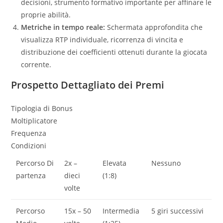
decisioni, strumento formativo importante per affinare le
proprie abilità.
Metriche in tempo reale:
Schermata approfondita che
visualizza RTP individuale, ricorrenza di vincita e
distribuzione dei coefficienti ottenuti durante la giocata
corrente.
Prospetto Dettagliato dei Premi
Tipologia di Bonus
Moltiplicatore
Frequenza
Condizioni
Percorso Di
2x –
Elevata
Nessuno
partenza
dieci
(1:8)
volte
Percorso
15x – 50
Intermedia
5 giri successivi