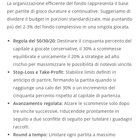
La organizzazione efficiente del fondo rappresenta il base
per partite di gioco durature e continuative. Suggeriamo di
dividere il budget in porzioni standardizzate, mai puntando
più del 2-3% del fondo complessivo in una singola giocata.
Regola del 50/30/20:
Destinare il cinquanta percento del
capitale a giocate conservative, il 30% a scommesse
equilibrate e unicamente il 20% a strategie ad alto
rischio per massimizzare le possibilità di notevoli vincite.
Stop-Loss e Take-Profit:
Stabilire limiti definiti in
anticipo di partire, fermando la partita quando si
raggiunge una calo del 30% o un incremento del
cinquanta percento rispetto al capitale di partenza.
Avanzamento regolata:
Alzare le scommesse solo dopo
tre vincite successive, riducendole prontamente in
seguito a due sconfitte di seguito per tutelare i guadagni
raccolti.
Round a tempo:
Limitare ogni partita a massimo