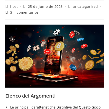
host
25 de junio de 2026
uncategorized
Sin comentarios
Elenco dei Argomenti
Le principali Caratteristiche Distintive del Questo Gioco