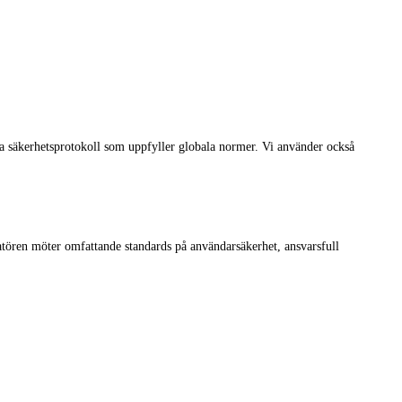
sa säkerhetsprotokoll som uppfyller globala normer. Vi använder också
ratören möter omfattande standards på användarsäkerhet, ansvarsfull