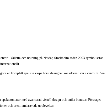
dkontor i Valletta och notering på Nasdaq Stockholm sedan 2003 symboliserar
internationellt.
tgöra en komplett spelsite varpå förstklassighet konsekvent står i centrum. Via
utida spelautomater med avancerad visuell design och unika bonusar. Företaget
sioner och premiumbaserade upplevelser.