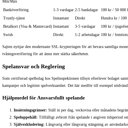
Min/Max
Banköverföring
1-3 vardagar
2-5 bankdagar
100 kr / 50 000 
Trustly-tjänst
Instantant
Direkt
Hundra kr / 100
Betalkort (Visa & Mastercard)
Instantant
3-5 vardagar
100 kr / tjugofe
Swish
Direkt
1-2 arbetsdagar
100 kr / femtiot
Sajten nyttjar den modernaste SSL-krypteringen för att bevara samtliga monet
tvåstegsverifiering för att ännu mer stärka säkerheten.
Spelansvar och Reglering
Som certifierad spelbolag hos Spelinspektionen tillsyn efterlever bolaget sam
kampanjer och legitimt spelverksamhet. Det här medför till exempel nödvändig 
Hjälpmedel för Ansvarsfullt spelande
Insättningsgränser:
Ställ in per dag, veckovisa eller månadens begrän
Speluppehåll:
Tillfälligt avbrott från spelande i angiven tidsperiod 
Självexkludering:
Långvarig eller långvarig stängning av användark