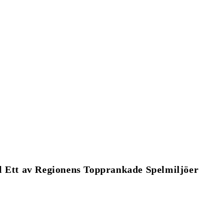
l Ett av Regionens Topprankade Spelmiljöer