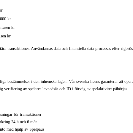
kr
 000 kr
mtusen kr
usen kr
ära transaktioner. Användarnas data och finansiella data processas efter rigorö
tliga bestämmelser i den inhemska lagen. Vår svenska licens garanterar att ope
verifiering av spelares levnadsår och ID i förväg av spelaktivitet påbörjas.
sningar för transaktioner
omkring 24 h och 6 mån
onto med hjälp av Spelpaus