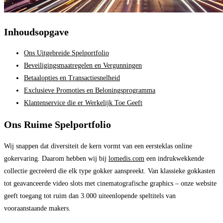
Inhoudsopgave
Ons Uitgebreide Spelportfolio
Beveiligingsmaatregelen en Vergunningen
Betaalopties en Transactiesnelheid
Exclusieve Promoties en Beloningsprogramma
Klantenservice die er Werkelijk Toe Geeft
Ons Ruime Spelportfolio
Wij snappen dat diversiteit de kern vormt van een eersteklas online
gokervaring. Daarom hebben wij bij
lomedis.com
een indrukwekkende
collectie gecreëerd die elk type gokker aanspreekt. Van klassieke gokkasten
tot geavanceerde video slots met cinematografische graphics – onze website
geeft toegang tot ruim dan 3.000 uiteenlopende speltitels van
vooraanstaande makers.