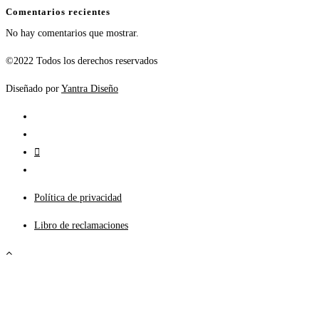
Comentarios recientes
No hay comentarios que mostrar.
©2022 Todos los derechos reservados
Diseñado por
Yantra Diseño
Política de privacidad
Libro de reclamaciones