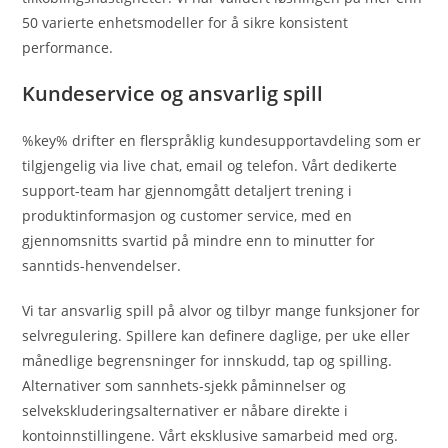
50 varierte enhetsmodeller for å sikre konsistent
performance.
Kundeservice og ansvarlig spill
%key% drifter en flerspråklig kundesupportavdeling som er
tilgjengelig via live chat, email og telefon. Vårt dedikerte
support-team har gjennomgått detaljert trening i
produktinformasjon og customer service, med en
gjennomsnitts svartid på mindre enn to minutter for
sanntids-henvendelser.
Vi tar ansvarlig spill på alvor og tilbyr mange funksjoner for
selvregulering. Spillere kan definere daglige, per uke eller
månedlige begrensninger for innskudd, tap og spilling.
Alternativer som sannhets-sjekk påminnelser og
selvekskluderingsalternativer er nåbare direkte i
kontoinnstillingene. Vårt eksklusive samarbeid med org.