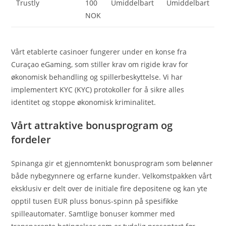
Trustly
100
Umiddelbart
Umiddelbart
NOK
Vårt etablerte casinoer fungerer under en konse fra
Curaçao eGaming, som stiller krav om rigide krav for
økonomisk behandling og spillerbeskyttelse. Vi har
implementert KYC (KYC) protokoller for å sikre alles
identitet og stoppe økonomisk kriminalitet.
Vårt attraktive bonusprogram og
fordeler
Spinanga gir et gjennomtenkt bonusprogram som belønner
både nybegynnere og erfarne kunder. Velkomstpakken vårt
eksklusiv er delt over de initiale fire depositene og kan yte
opptil tusen EUR pluss bonus-spinn på spesifikke
spilleautomater. Samtlige bonuser kommer med