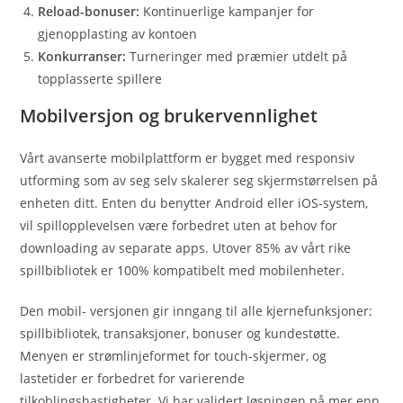
Reload-bonuser:
Kontinuerlige kampanjer for
gjenopplasting av kontoen
Konkurranser:
Turneringer med præmier utdelt på
topplasserte spillere
Mobilversjon og brukervennlighet
Vårt avanserte mobilplattform er bygget med responsiv
utforming som av seg selv skalerer seg skjermstørrelsen på
enheten ditt. Enten du benytter Android eller iOS-system,
vil spillopplevelsen være forbedret uten at behov for
downloading av separate apps. Utover 85% av vårt rike
spillbibliotek er 100% kompatibelt med mobilenheter.
Den mobil- versjonen gir inngang til alle kjernefunksjoner:
spillbibliotek, transaksjoner, bonuser og kundestøtte.
Menyen er strømlinjeformet for touch-skjermer, og
lastetider er forbedret for varierende
tilkoblingshastigheter. Vi har validert løsningen på mer enn