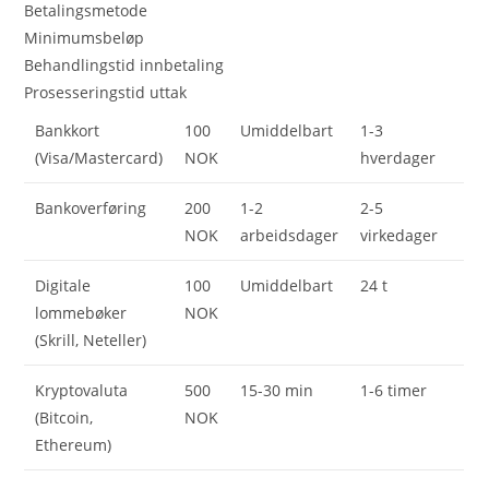
Betalingsmetode
Minimumsbeløp
Behandlingstid innbetaling
Prosesseringstid uttak
Bankkort
100
Umiddelbart
1-3
(Visa/Mastercard)
NOK
hverdager
Bankoverføring
200
1-2
2-5
NOK
arbeidsdager
virkedager
Digitale
100
Umiddelbart
24 t
lommebøker
NOK
(Skrill, Neteller)
Kryptovaluta
500
15-30 min
1-6 timer
(Bitcoin,
NOK
Ethereum)