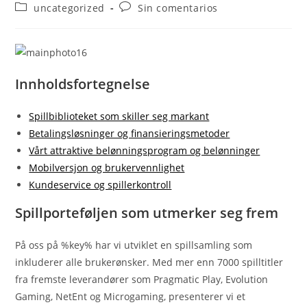
uncategorized
Sin comentarios
Innholdsfortegnelse
Spillbiblioteket som skiller seg markant
Betalingsløsninger og finansieringsmetoder
Vårt attraktive belønningsprogram og belønninger
Mobilversjon og brukervennlighet
Kundeservice og spillerkontroll
Spillporteføljen som utmerker seg frem
På oss på %key% har vi utviklet en spillsamling som
inkluderer alle brukerønsker. Med mer enn 7000 spilltitler
fra fremste leverandører som Pragmatic Play, Evolution
Gaming, NetEnt og Microgaming, presenterer vi et