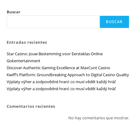
Buscar
BUSCAR
Entradas recientes
Star Casino: Jouw Bestemming voor Eersteklas Online
Gokentertainment
Discover Authentic Gaming Excellence at MaxCunt Casino
Kwiff’s Platform: Groundbreaking Approach to Digital Casino Quality
Výplaty výher a zodpovědné hraní: co musí vědět každý hráč
Výplaty výher a zodpovědné hraní: co musí vědět každý hráč
Comentarios recientes
No hay comentarios que mostrar.