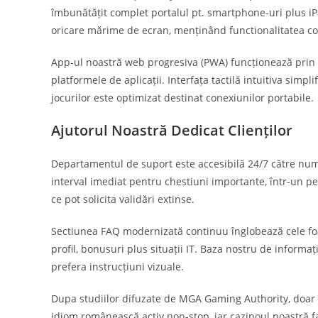
îmbunătățit complet portalul pt. smartphone-uri plus iPa
oricare mărime de ecran, menținând functionalitatea co
App-ul noastră web progresiva (PWA) funcționează prin
platformele de aplicații. Interfața tactilă intuitiva simpl
jocurilor este optimizat destinat conexiunilor portabile.
Ajutorul Noastră Dedicat Clienților
Departamentul de suport este accesibilă 24/7 către num
interval imediat pentru chestiuni importante, într-un pe
ce pot solicita validări extinse.
Sectiunea FAQ modernizată continuu înglobează cele foar
profil, bonusuri plus situații IT. Baza nostru de informați
prefera instrucțiuni vizuale.
Dupa studiilor difuzate de MGA Gaming Authority, doar 1
idiom românească activ non-stop, iar cazinoul noastră f