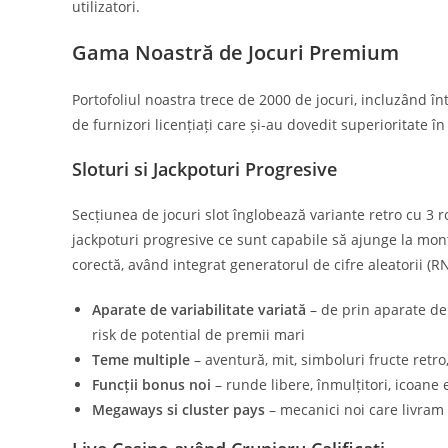
utilizatori.
Gama Noastră de Jocuri Premium
Portofoliul noastra trece de 2000 de jocuri, incluzând în
de furnizori licențiați care și-au dovedit superioritate 
Sloturi si Jackpoturi Progresive
Secțiunea de jocuri slot înglobează variante retro cu 3 r
jackpoturi progresive ce sunt capabile să ajunge la mon
corectă, având integrat generatorul de cifre aleatorii (
Aparate de variabilitate variată
– de prin aparate de 
risk de potential de premii mari
Teme multiple
– aventură, mit, simboluri fructe retro,
Funcții bonus noi
– runde libere, înmulțitori, icoane
Megaways si cluster pays
– mecanici noi care livram 