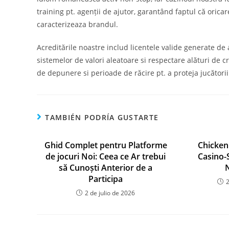
training pt. agenții de ajutor, garantând faptul că orica
caracterizeaza brandul.
Acreditările noastre includ licentele valide generate de 
sistemelor de valori aleatoare si respectare alături de c
de depunere si perioade de răcire pt. a proteja jucătorii
TAMBIÉN PODRÍA GUSTARTE
Ghid Complet pentru Platforme
Chicken
de jocuri Noi: Ceea ce Ar trebui
Casino-S
să Cunoști Anterior de a
Participa
2 de julio de 2026