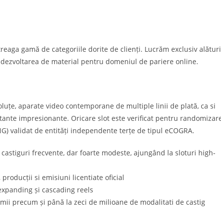
treaga gamă de categoriile dorite de clienți. Lucrăm exclusiv alături
în dezvoltarea de material pentru domeniul de pariere online.
oluțe, aparate video contemporane de multiple linii de plată, ca si
tante impresionante. Oricare slot este verificat pentru randomizar
RNG) validat de entități independente terțe de tipul eCOGRA.
castiguri frecvente, dar foarte modeste, ajungând la sloturi high-
 producții si emisiuni licentiate oficial
 expanding și cascading reels
mii precum și până la zeci de milioane de modalitati de castig