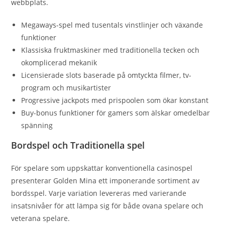
webbplats.
Megaways-spel med tusentals vinstlinjer och växande
funktioner
Klassiska fruktmaskiner med traditionella tecken och
okomplicerad mekanik
Licensierade slots baserade på omtyckta filmer, tv-
program och musikartister
Progressive jackpots med prispoolen som ökar konstant
Buy-bonus funktioner för gamers som älskar omedelbar
spänning
Bordspel och Traditionella spel
För spelare som uppskattar konventionella casinospel
presenterar Golden Mina ett imponerande sortiment av
bordsspel. Varje variation levereras med varierande
insatsnivåer för att lämpa sig för både ovana spelare och
veterana spelare.