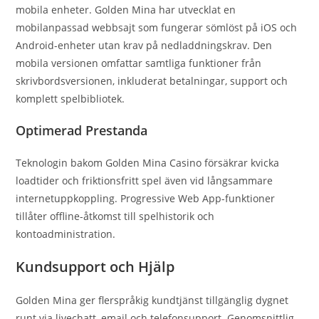
mobila enheter. Golden Mina har utvecklat en
mobilanpassad webbsajt som fungerar sömlöst på iOS och
Android-enheter utan krav på nedladdningskrav. Den
mobila versionen omfattar samtliga funktioner från
skrivbordsversionen, inkluderat betalningar, support och
komplett spelbibliotek.
Optimerad Prestanda
Teknologin bakom Golden Mina Casino försäkrar kvicka
loadtider och friktionsfritt spel även vid långsammare
internetuppkoppling. Progressive Web App-funktioner
tillåter offline-åtkomst till spelhistorik och
kontoadministration.
Kundsupport och Hjälp
Golden Mina ger flerspråkig kundtjänst tillgänglig dygnet
runt via livechatt, email och telefonsupport. Genomsnittlig