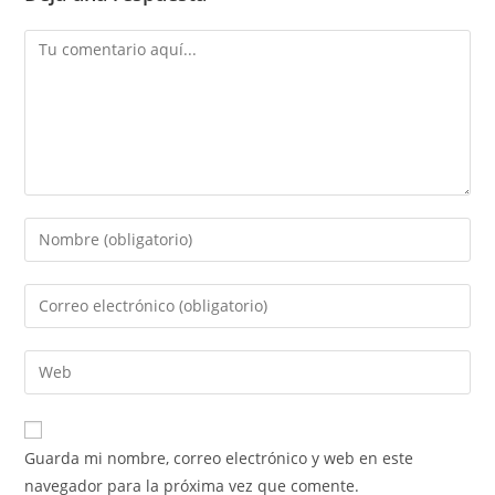
Guarda mi nombre, correo electrónico y web en este
navegador para la próxima vez que comente.