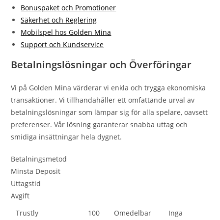
Bonuspaket och Promotioner
Säkerhet och Reglering
Mobilspel hos Golden Mina
Support och Kundservice
Betalningslösningar och Överföringar
Vi på Golden Mina värderar vi enkla och trygga ekonomiska
transaktioner. Vi tillhandahåller ett omfattande urval av
betalningslösningar som lämpar sig för alla spelare, oavsett
preferenser. Vår lösning garanterar snabba uttag och
smidiga insättningar hela dygnet.
Betalningsmetod
Minsta Deposit
Uttagstid
Avgift
Trustly
100
Omedelbar
Inga