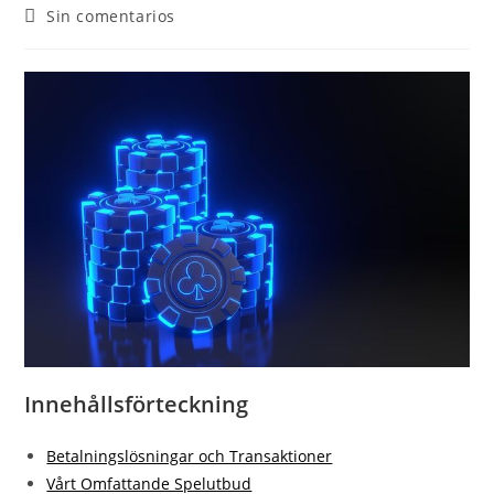
Sin comentarios
Innehållsförteckning
Betalningslösningar och Transaktioner
Vårt Omfattande Spelutbud