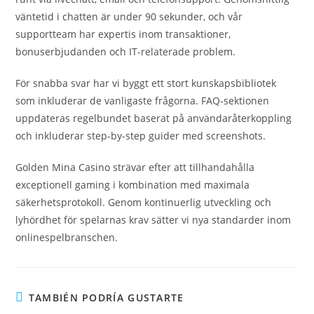
väntetid i chatten är under 90 sekunder, och vår
supportteam har expertis inom transaktioner,
bonuserbjudanden och IT-relaterade problem.
För snabba svar har vi byggt ett stort kunskapsbibliotek
som inkluderar de vanligaste frågorna. FAQ-sektionen
uppdateras regelbundet baserat på användaråterkoppling
och inkluderar step-by-step guider med screenshots.
Golden Mina Casino strävar efter att tillhandahålla
exceptionell gaming i kombination med maximala
säkerhetsprotokoll. Genom kontinuerlig utveckling och
lyhördhet för spelarnas krav sätter vi nya standarder inom
onlinespelbranschen.
TAMBIÉN PODRÍA GUSTARTE