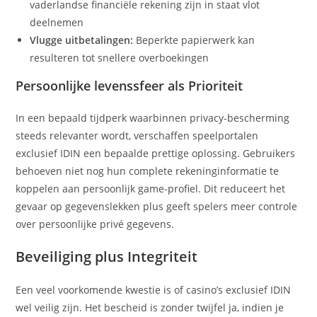
vaderlandse financiële rekening zijn in staat vlot
deelnemen
Vlugge uitbetalingen:
Beperkte papierwerk kan
resulteren tot snellere overboekingen
Persoonlijke levenssfeer als Prioriteit
In een bepaald tijdperk waarbinnen privacy-bescherming
steeds relevanter wordt, verschaffen speelportalen
exclusief IDIN een bepaalde prettige oplossing. Gebruikers
behoeven niet nog hun complete rekeninginformatie te
koppelen aan persoonlijk game-profiel. Dit reduceert het
gevaar op gegevenslekken plus geeft spelers meer controle
over persoonlijke privé gegevens.
Beveiliging plus Integriteit
Een veel voorkomende kwestie is of casino’s exclusief IDIN
wel veilig zijn. Het bescheid is zonder twijfel ja, indien je