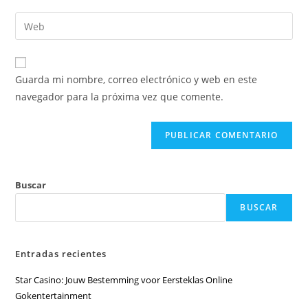
Guarda mi nombre, correo electrónico y web en este
navegador para la próxima vez que comente.
Buscar
BUSCAR
Entradas recientes
Star Casino: Jouw Bestemming voor Eersteklas Online
Gokentertainment