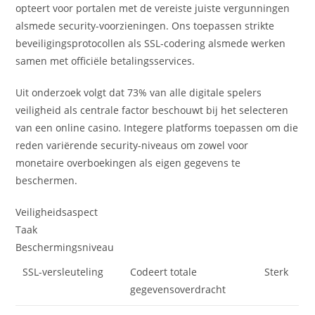
opteert voor portalen met de vereiste juiste vergunningen
alsmede security-voorzieningen. Ons toepassen strikte
beveiligingsprotocollen als SSL-codering alsmede werken
samen met officiële betalingsservices.
Uit onderzoek volgt dat 73% van alle digitale spelers
veiligheid als centrale factor beschouwt bij het selecteren
van een online casino. Integere platforms toepassen om die
reden variërende security-niveaus om zowel voor
monetaire overboekingen als eigen gegevens te
beschermen.
Veiligheidsaspect
Taak
Beschermingsniveau
SSL-versleuteling
Codeert totale
Sterk
gegevensoverdracht