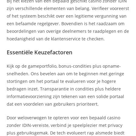
Bij het kiezen van een bepaald geschikt casino zonder IDIN
zijn verschillende elementen van belang. Verifieer vooreerst
of het systeem beschikt over een legitieme vergunning van
een befaamde regelgever. Bovendien is het raadzaam om
beoordelingen van overige deelnemers te raadplegen en de
hoedanigheid van de klantenservice te checken.
Essentiële Keuzefactoren
Kijk op de gameportfolio, bonus-condities plus opname-
snelheden. Ons bevelen aan om te beginnen met geringe
stortingen om het portaal te evalueren voor je hogere
bedragen inzet. Transparantie in condities plus heldere
informatievoorziening zijn tekenen van een solide portaal
dat een voordelen van gebruikers prioriteert.
Door weloverwogen te opteren voor een bepaald casino
zonder IDIN-vereiste, verbind je speelplezier met privacy
plus gebruiksgemak. De tech evolueert rap alsmede biedt