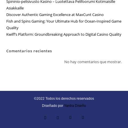
Spininio-pelisivusto Kasino – Luotettava Pelifoorumi Kotimaisille
Asiakkaille
Discover Authentic Gaming Excellence at MaxCunt Casino
Fish and Spins Gaming: Your Ultimate Hub for Ocean-Inspired Game
Quality
Kwiff’s Platform: Groundbreaking Approach to Digital Casino Quality
Comentarios recientes
No hay comentarios que mostrar.
©2022 Todos los derechos reservados
Diseñado por
Yantra Diseño