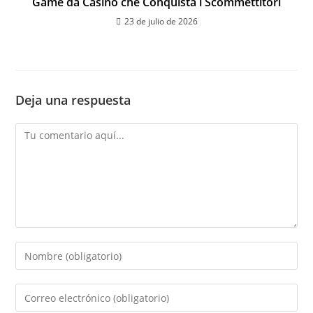
Game da Casino che Conquista i Scommettitori
23 de julio de 2026
Deja una respuesta