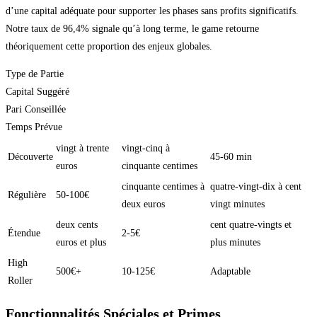
d’une capital adéquate pour supporter les phases sans profits significatifs.
Notre taux de 96,4% signale qu’à long terme, le game retourne
théoriquement cette proportion des enjeux globales.
Type de Partie
Capital Suggéré
Pari Conseillée
Temps Prévue
vingt à trente
vingt-cinq à
Découverte
45-60 min
euros
cinquante centimes
cinquante centimes à
quatre-vingt-dix à cent
Régulière
50-100€
deux euros
vingt minutes
deux cents
cent quatre-vingts et
Étendue
2-5€
euros et plus
plus minutes
High
500€+
10-125€
Adaptable
Roller
Fonctionnalités Spéciales et Primes