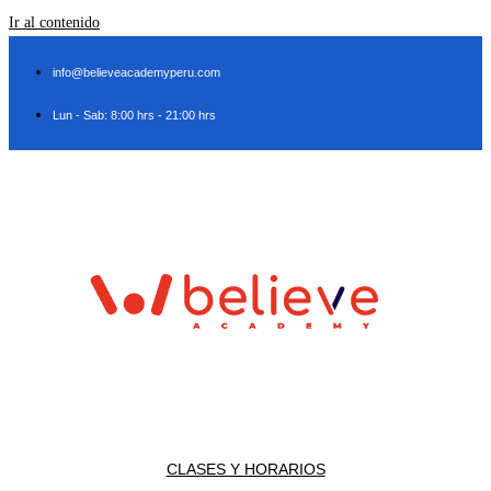
Ir al contenido
info@believeacademyperu.com
Lun - Sab: 8:00 hrs - 21:00 hrs
CLASES Y HORARIOS