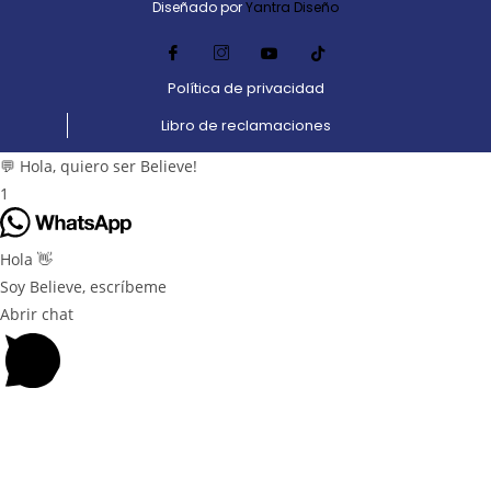
Diseñado por
Yantra Diseño
Política de privacidad
Libro de reclamaciones
💬 Hola, quiero ser Believe!
1
Hola 👋
Soy Believe, escríbeme
Abrir chat