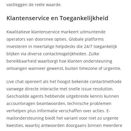
vastleggen de reële waarde.
Klantenservice en Toegankelijkheid
Kwalitatieve klantenservice markeert uitmuntende
operators van doorsnee opties. Globale platforms
investeren in meertalige helpdesks die 24/7 toegankelijk
blijken via diverse contactmogelijkheden. Zulke
bereikbaarheid waarborgt hoe klanten ondersteuning
ontvangen wanneer gewenst, buiten timezone of urgentie.
Live chat opereert als het hoogst bekende contactmethode
vanwege directe interactie met snelle issue resolution.
Geschoolde agents hebbende uitgebreide kennis kunnen
accountvragen beantwoorden, technische problemen
verhelpen plus informatie verschaffen over acties. E-
mailondersteuning biedt het variant voor niet zo urgente
kwesties, waarbij antwoorden doorgaans binnen meerdere