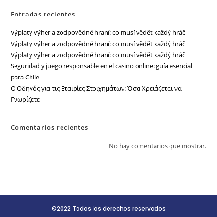
Entradas recientes
Výplaty výher a zodpovědné hraní: co musí vědět každý hráč
Výplaty výher a zodpovědné hraní: co musí vědět každý hráč
Výplaty výher a zodpovědné hraní: co musí vědět každý hráč
Seguridad y juego responsable en el casino online: guía esencial
para Chile
Ο Οδηγός για τις Εταιρίες Στοιχημάτων: Όσα Χρειάζεται να
Γνωρίζετε
Comentarios recientes
No hay comentarios que mostrar.
©2022 Todos los derechos reservados