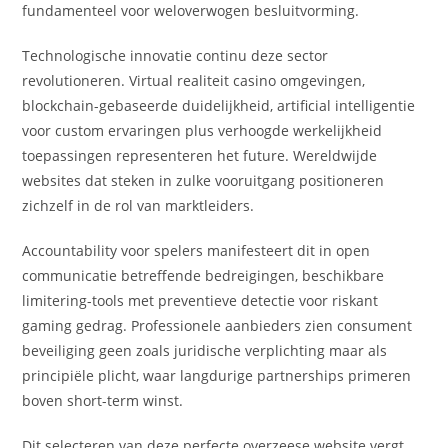
fundamenteel voor weloverwogen besluitvorming.
Technologische innovatie continu deze sector
revolutioneren. Virtual realiteit casino omgevingen,
blockchain-gebaseerde duidelijkheid, artificial intelligentie
voor custom ervaringen plus verhoogde werkelijkheid
toepassingen representeren het future. Wereldwijde
websites dat steken in zulke vooruitgang positioneren
zichzelf in de rol van marktleiders.
Accountability voor spelers manifesteert dit in open
communicatie betreffende bedreigingen, beschikbare
limitering-tools met preventieve detectie voor riskant
gaming gedrag. Professionele aanbieders zien consument
beveiliging geen zoals juridische verplichting maar als
principiële plicht, waar langdurige partnerships primeren
boven short-term winst.
Dit selecteren van deze perfecte overzeese website vergt