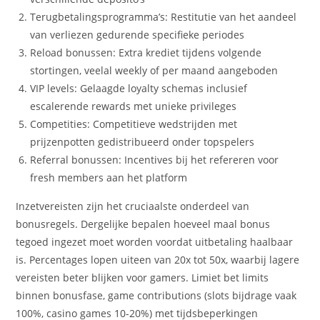
Terugbetalingsprogramma’s: Restitutie van het aandeel
van verliezen gedurende specifieke periodes
Reload bonussen: Extra krediet tijdens volgende
stortingen, veelal weekly of per maand aangeboden
VIP levels: Gelaagde loyalty schemas inclusief
escalerende rewards met unieke privileges
Competities: Competitieve wedstrijden met
prijzenpotten gedistribueerd onder topspelers
Referral bonussen: Incentives bij het refereren voor
fresh members aan het platform
Inzetvereisten zijn het cruciaalste onderdeel van
bonusregels. Dergelijke bepalen hoeveel maal bonus
tegoed ingezet moet worden voordat uitbetaling haalbaar
is. Percentages lopen uiteen van 20x tot 50x, waarbij lagere
vereisten beter blijken voor gamers. Limiet bet limits
binnen bonusfase, game contributions (slots bijdrage vaak
100%, casino games 10-20%) met tijdsbeperkingen