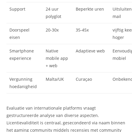
Support
24 uur
Beperkte uren
Uitsluiten
polyglot
mail
Doorspeel
20-30x
35-45x
vijftig kee
eisen
hoger
Smartphone
Native
Adaptieve web
Eenvoudi
experience
mobile app
mobiel
+ web
Vergunning
Malta/UK
Curaçao
Onbeken
hoedanigheid
Evaluatie van internationale platforms vraagt
gestructureerde analyse van diverse aspecten.
Licentievaliditeit is centraal, gesecondeerd via naam binnen
het gaming community middels recensies met community