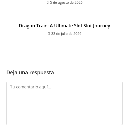
5 de agosto de 2026
Dragon Train: A Ultimate Slot Slot Journey
22 de julio de 2026
Deja una respuesta