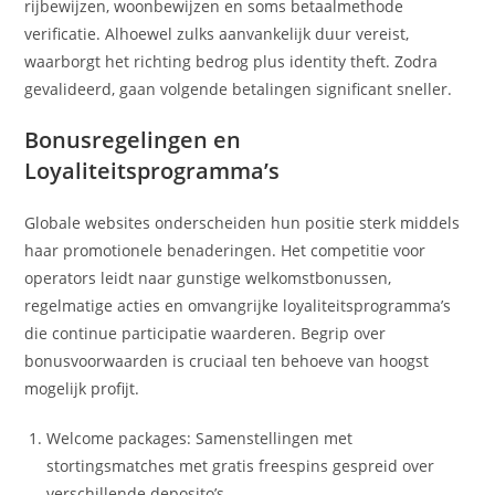
rijbewijzen, woonbewijzen en soms betaalmethode
verificatie. Alhoewel zulks aanvankelijk duur vereist,
waarborgt het richting bedrog plus identity theft. Zodra
gevalideerd, gaan volgende betalingen significant sneller.
Bonusregelingen en
Loyaliteitsprogramma’s
Globale websites onderscheiden hun positie sterk middels
haar promotionele benaderingen. Het competitie voor
operators leidt naar gunstige welkomstbonussen,
regelmatige acties en omvangrijke loyaliteitsprogramma’s
die continue participatie waarderen. Begrip over
bonusvoorwaarden is cruciaal ten behoeve van hoogst
mogelijk profijt.
Welcome packages: Samenstellingen met
stortingsmatches met gratis freespins gespreid over
verschillende deposito’s