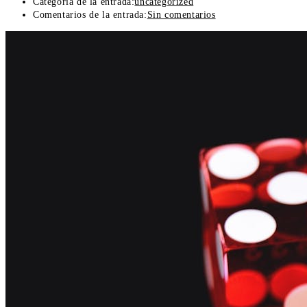
Categoría de la entrada:
uncategorized
Comentarios de la entrada:
Sin comentarios