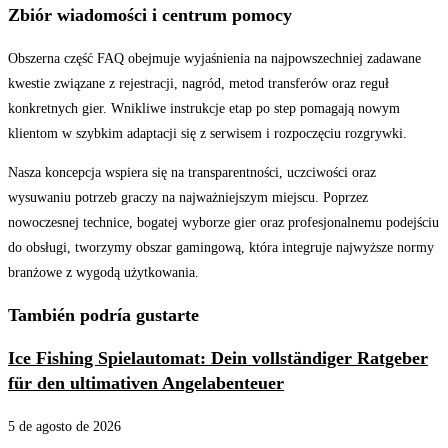
Zbiór wiadomości i centrum pomocy
Obszerna część FAQ obejmuje wyjaśnienia na najpowszechniej zadawane
kwestie związane z rejestracji, nagród, metod transferów oraz reguł
konkretnych gier. Wnikliwe instrukcje etap po step pomagają nowym
klientom w szybkim adaptacji się z serwisem i rozpoczęciu rozgrywki.
Nasza koncepcja wspiera się na transparentności, uczciwości oraz
wysuwaniu potrzeb graczy na najważniejszym miejscu. Poprzez
nowoczesnej technice, bogatej wyborze gier oraz profesjonalnemu podejściu
do obsługi, tworzymy obszar gamingową, która integruje najwyższe normy
branżowe z wygodą użytkowania.
También podría gustarte
Ice Fishing Spielautomat: Dein vollständiger Ratgeber
für den ultimativen Angelabenteuer
5 de agosto de 2026