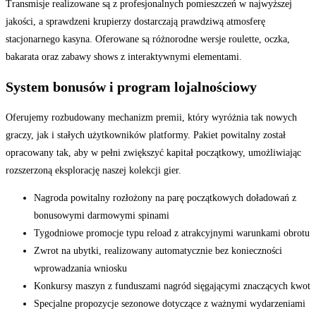
Transmisje realizowane są z profesjonalnych pomieszczeń w najwyższej
jakości, a sprawdzeni krupierzy dostarczają prawdziwą atmosferę
stacjonarnego kasyna. Oferowane są różnorodne wersje roulette, oczka,
bakarata oraz zabawy shows z interaktywnymi elementami.
System bonusów i program lojalnościowy
Oferujemy rozbudowany mechanizm premii, który wyróżnia tak nowych
graczy, jak i stałych użytkowników platformy. Pakiet powitalny został
opracowany tak, aby w pełni zwiększyć kapitał początkowy, umożliwiając
rozszerzoną eksplorację naszej kolekcji gier.
Nagroda powitalny rozłożony na parę początkowych doładowań z
bonusowymi darmowymi spinami
Tygodniowe promocje typu reload z atrakcyjnymi warunkami obrotu
Zwrot na ubytki, realizowany automatycznie bez konieczności
wprowadzania wniosku
Konkursy maszyn z funduszami nagród sięgającymi znaczących kwot
Specjalne propozycje sezonowe dotyczące z ważnymi wydarzeniami