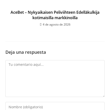
AceBet – Nykyaikaisen Peliviihteen Edelläkulkija
kotimaisilla markkinoilla
4 de agosto de 2026
Deja una respuesta