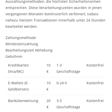
Auszahlungsmethoden, die höchsten Sicherheitsnormen
entsprechen. Diese Verarbeitungszeiten wurden in jenen
vergangenen Monaten kontinuierlich verfeinert, sodass
nahezu meisten Transaktionen innerhalb unter 24 Stunden
bearbeitet werden.
Zahlungsmethode
Mindesteinzahlung
Bearbeitungszeit Abhebung
Gebühren
Kreditkarten
10
1-3
Kostenfrei
(Visa/MC)
€
Geschäftstage
E-Wallets (E-
10
0-24 h
Kostenfrei
Geldbörsen)
€
Banküberweisung
20
3-5
Kostenfrei
€
Geschäftstage