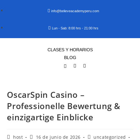
info@believeacademyperu.com
Lun - Sab: 8:00 hrs - 21:00 hrs
CLASES Y HORARIOS
BLOG
OscarSpin Casino –
Professionelle Bewertung &
einzigartige Einblicke
host
16 de junio de 2026
uncategorized