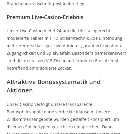
Branchendurchschnitt positioniert liegt.
Premium Live-Casino-Erlebnis
Unser Live-Casino bietet 24 um die Uhr fachgerecht
moderierte Tables mit HD-Streamtechnik. Die Einbindung
mehrerer erstklassiger Live-Anbieter garantiert konstante
Zugänglichkeit und Spielvielfalt. Besonders bemerkenswert
sind die exklusiven VIP-Tische mit erhöhten Einsatzlimits
betreffend ambitionierte Zocker.
Attraktive Bonussystematik und
Aktionen
Unser Casino verfolgt unsere transparente
Bonusphilosophie ohne verdeckte Klauseln. Unsere
Willkommensangebote wurden gestaffelt konzipiert, um
diversen Spielertypen gerecht zu entsprechen. Dabei