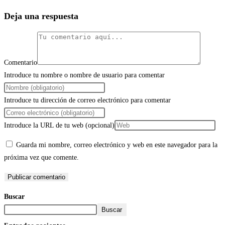
Deja una respuesta
Comentario
Introduce tu nombre o nombre de usuario para comentar
Introduce tu dirección de correo electrónico para comentar
Introduce la URL de tu web (opcional)
Guarda mi nombre, correo electrónico y web en este navegador para la
próxima vez que comente.
Buscar
Buscar