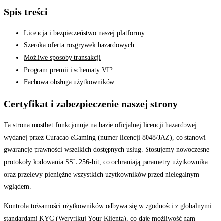
Spis treści
Licencja i bezpieczeństwo naszej platformy
Szeroka oferta rozgrywek hazardowych
Możliwe sposoby transakcji
Program premii i schematy VIP
Fachowa obsługa użytkowników
Certyfikat i zabezpieczenie naszej strony
Ta strona
mostbet
funkcjonuje na bazie oficjalnej licencji hazardowej
wydanej przez Curacao eGaming (numer licencji 8048/JAZ), co stanowi
gwarancję prawności wszelkich dostępnych usług. Stosujemy nowoczesne
protokoły kodowania SSL 256-bit, co ochraniają parametry użytkownika
oraz przelewy pieniężne wszystkich użytkowników przed nielegalnym
wglądem.
Kontrola tożsamości użytkowników odbywa się w zgodności z globalnymi
standardami KYC (Weryfikuj Your Klienta), co daje możliwość nam