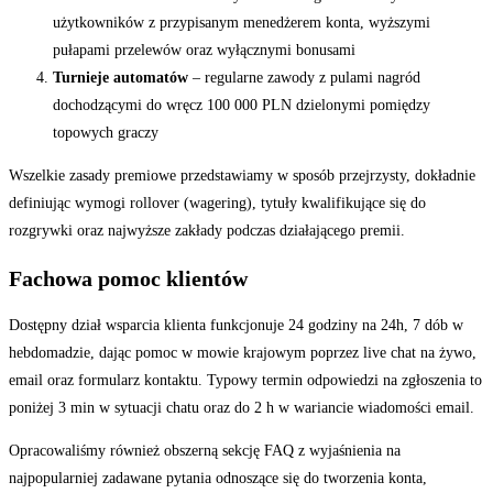
użytkowników z przypisanym menedżerem konta, wyższymi
pułapami przelewów oraz wyłącznymi bonusami
Turnieje automatów
– regularne zawody z pulami nagród
dochodzącymi do wręcz 100 000 PLN dzielonymi pomiędzy
topowych graczy
Wszelkie zasady premiowe przedstawiamy w sposób przejrzysty, dokładnie
definiując wymogi rollover (wagering), tytuły kwalifikujące się do
rozgrywki oraz najwyższe zakłady podczas działającego premii.
Fachowa pomoc klientów
Dostępny dział wsparcia klienta funkcjonuje 24 godziny na 24h, 7 dób w
hebdomadzie, dając pomoc w mowie krajowym poprzez live chat na żywo,
email oraz formularz kontaktu. Typowy termin odpowiedzi na zgłoszenia to
poniżej 3 min w sytuacji chatu oraz do 2 h w wariancie wiadomości email.
Opracowaliśmy również obszerną sekcję FAQ z wyjaśnienia na
najpopularniej zadawane pytania odnoszące się do tworzenia konta,