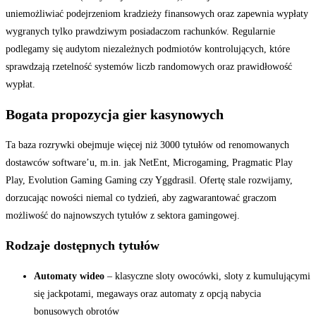
uniemożliwiać podejrzeniom kradzieży finansowych oraz zapewnia wypłaty
wygranych tylko prawdziwym posiadaczom rachunków. Regularnie
podlegamy się audytom niezależnych podmiotów kontrolujących, które
sprawdzają rzetelność systemów liczb randomowych oraz prawidłowość
wypłat.
Bogata propozycja gier kasynowych
Ta baza rozrywki obejmuje więcej niż 3000 tytułów od renomowanych
dostawców software’u, m.in. jak NetEnt, Microgaming, Pragmatic Play
Play, Evolution Gaming Gaming czy Yggdrasil. Ofertę stale rozwijamy,
dorzucając nowości niemal co tydzień, aby zagwarantować graczom
możliwość do najnowszych tytułów z sektora gamingowej.
Rodzaje dostępnych tytułów
Automaty wideo
– klasyczne sloty owocówki, sloty z kumulującymi
się jackpotami, megaways oraz automaty z opcją nabycia
bonusowych obrotów