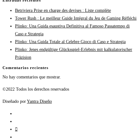
Entradas recientes
Betriviera Prise en charge des devises : Liste complète
Tower Rush : Le meilleur Guide Intégral du Jeu de Gaming Réfléchi
Plinko: Una Guida esaustiva Definitiva al Famoso Passatempo di
Caso e Strategia
Plinko: Una Guida Totale al Celebre Gioco di Caso e Strategia
Plinko: Jenes endgültige Glücksspiel-Erlebnis mit kalkulatorischer
Präzision
Comentarios recientes
No hay comentarios que mostrar.
©2022 Todos los derechos reservados
Diseñado por
Yantra Diseño