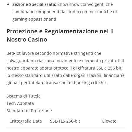
Sezione Specializzata:
Show show coinvolgenti che
combinano componenti da studio con meccaniche di
gaming appassionanti
Protezione e Regolamentazione nel Il
Nostro Casino
BetRiot lavora secondo normative stringenti che
salvaguardano ciascuna movimento e elemento privato. Il il
nostro apparato adotta protocolli di cifratura SSL a 256 bit,
lo stesso standard utilizzato dalle organizzazioni finanziarie
globali per tutelare transazioni di banking critiche.
Sistema di Tutela
Tech Adottata
Standard di Protezione
Crittografia Data
SSL/TLS 256-bit
Elevato