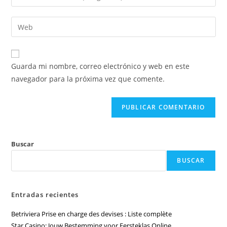
Guarda mi nombre, correo electrónico y web en este
navegador para la próxima vez que comente.
Buscar
BUSCAR
Entradas recientes
Betriviera Prise en charge des devises : Liste complète
Star Casino: Jouw Bestemming voor Eersteklas Online