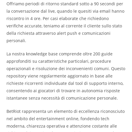
Offriamo periodi di ritorno standard sotto a 90 secondi per
la conversazione dal live, quando le quesiti via email hanno
riscontro in 4 ore. Per casi elaborate che richiedono
verifiche accurate, teniamo al corrente il cliente sullo stato
della richiesta attraverso alert push e comunicazioni
personali.
La nostra knowledge base comprende oltre 200 guide
approfonditi su caratteristiche particolari, procedure
operazionali e risoluzione dei inconvenienti comuni. Questo
repository viene regolarmente aggiornato in base alle
richieste ricorrenti individuate dal tool di supporto interno,
consentendo ai giocatori di trovare in autonomia risposte
istantanee senza necessità di comunicazione personale.
BetRiot rappresenta un elemento di eccellenza riconosciuto
nel ambito del entertainment online, fondendo tech
moderna, chiarezza operativa e attenzione costante alle