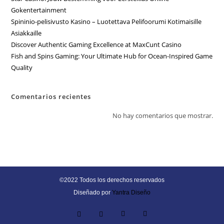
Gokentertainment
Spininio-pelisivusto Kasino – Luotettava Pelifoorumi Kotimaisille
Asiakkaille
Discover Authentic Gaming Excellence at MaxCunt Casino
Fish and Spins Gaming: Your Ultimate Hub for Ocean-Inspired Game
Quality
Comentarios recientes
No hay comentarios que mostrar.
©2022 Todos los derechos reservados
Diseñado por
Yantra Diseño