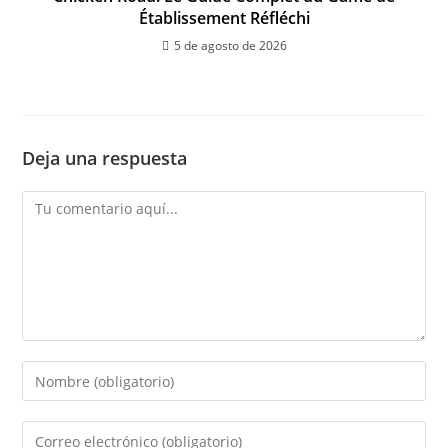
Établissement Réfléchi
5 de agosto de 2026
Deja una respuesta