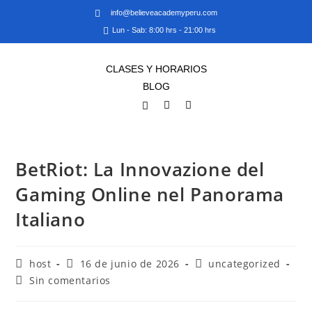
info@believeacademyperu.com
Lun - Sab: 8:00 hrs - 21:00 hrs
CLASES Y HORARIOS
BLOG
BetRiot: La Innovazione del
Gaming Online nel Panorama
Italiano
host
16 de junio de 2026
uncategorized
Sin comentarios