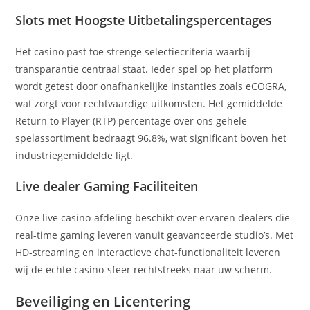
Slots met Hoogste Uitbetalingspercentages
Het casino past toe strenge selectiecriteria waarbij
transparantie centraal staat. Ieder spel op het platform
wordt getest door onafhankelijke instanties zoals eCOGRA,
wat zorgt voor rechtvaardige uitkomsten. Het gemiddelde
Return to Player (RTP) percentage over ons gehele
spelassortiment bedraagt 96.8%, wat significant boven het
industriegemiddelde ligt.
Live dealer Gaming Faciliteiten
Onze live casino-afdeling beschikt over ervaren dealers die
real-time gaming leveren vanuit geavanceerde studio’s. Met
HD-streaming en interactieve chat-functionaliteit leveren
wij de echte casino-sfeer rechtstreeks naar uw scherm.
Beveiliging en Licentering