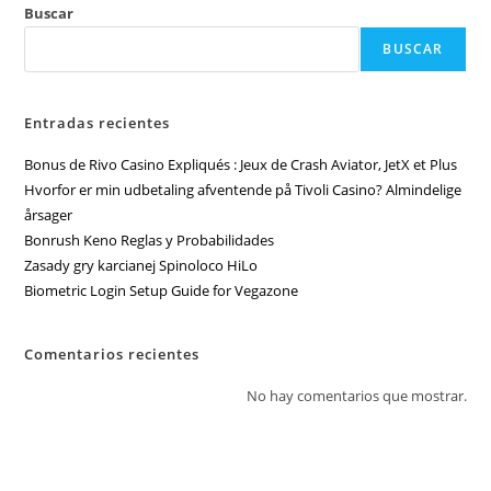
Buscar
BUSCAR
Entradas recientes
Bonus de Rivo Casino Expliqués : Jeux de Crash Aviator, JetX et Plus
Hvorfor er min udbetaling afventende på Tivoli Casino? Almindelige
årsager
Bonrush Keno Reglas y Probabilidades
Zasady gry karcianej Spinoloco HiLo
Biometric Login Setup Guide for Vegazone
Comentarios recientes
No hay comentarios que mostrar.