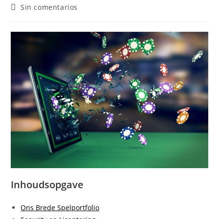
Sin comentarios
Inhoudsopgave
Ons Brede Spelportfolio