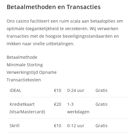
Betaalmethoden en Transacties
Ons casino faciliteert een ruim scala aan betaalopties om
optimale toegankelijkheid te verzekeren. Wij verwerken
transacties met de hoogste beveiligingsstandaarden en
mikken naar snelle uitbetalingen.
Betaalmethode
Minimale Storting
Verwerkingstijd Opname
Transactiekosten
iDEAL
€10
0-24 uur
Gratis
Kredietkaart
€20
1-3
Gratis
(Visa/Mastercard)
werkdagen
Skrill
€10
0-12 uur
Gratis