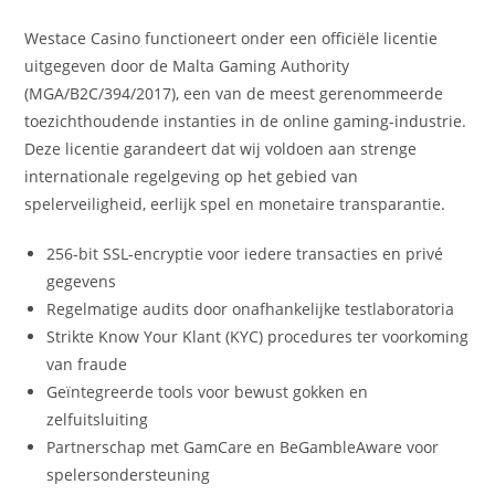
Westace Casino functioneert onder een officiële licentie
uitgegeven door de Malta Gaming Authority
(MGA/B2C/394/2017), een van de meest gerenommeerde
toezichthoudende instanties in de online gaming-industrie.
Deze licentie garandeert dat wij voldoen aan strenge
internationale regelgeving op het gebied van
spelerveiligheid, eerlijk spel en monetaire transparantie.
256-bit SSL-encryptie voor iedere transacties en privé
gegevens
Regelmatige audits door onafhankelijke testlaboratoria
Strikte Know Your Klant (KYC) procedures ter voorkoming
van fraude
Geïntegreerde tools voor bewust gokken en
zelfuitsluiting
Partnerschap met GamCare en BeGambleAware voor
spelersondersteuning