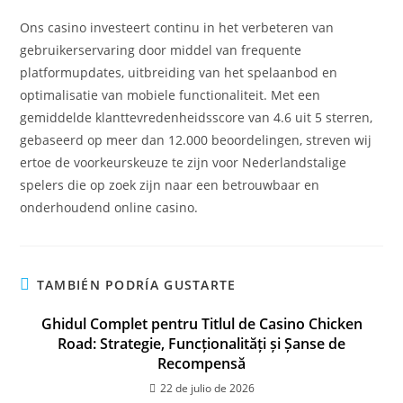
Ons casino investeert continu in het verbeteren van
gebruikerservaring door middel van frequente
platformupdates, uitbreiding van het spelaanbod en
optimalisatie van mobiele functionaliteit. Met een
gemiddelde klanttevredenheidsscore van 4.6 uit 5 sterren,
gebaseerd op meer dan 12.000 beoordelingen, streven wij
ertoe de voorkeurskeuze te zijn voor Nederlandstalige
spelers die op zoek zijn naar een betrouwbaar en
onderhoudend online casino.
TAMBIÉN PODRÍA GUSTARTE
Ghidul Complet pentru Titlul de Casino Chicken
Road: Strategie, Funcționalități și Șanse de
Recompensă
22 de julio de 2026