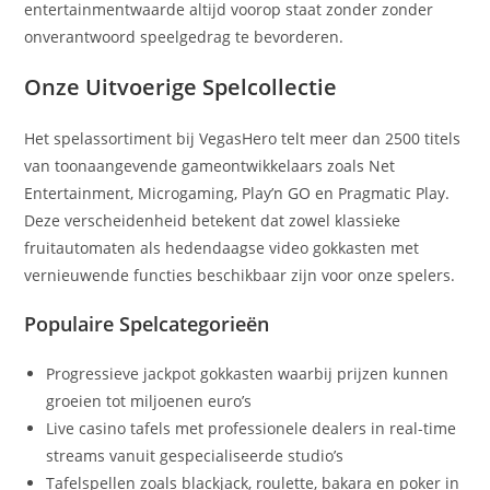
entertainmentwaarde altijd voorop staat zonder zonder
onverantwoord speelgedrag te bevorderen.
Onze Uitvoerige Spelcollectie
Het spelassortiment bij VegasHero telt meer dan 2500 titels
van toonaangevende gameontwikkelaars zoals Net
Entertainment, Microgaming, Play’n GO en Pragmatic Play.
Deze verscheidenheid betekent dat zowel klassieke
fruitautomaten als hedendaagse video gokkasten met
vernieuwende functies beschikbaar zijn voor onze spelers.
Populaire Spelcategorieën
Progressieve jackpot gokkasten waarbij prijzen kunnen
groeien tot miljoenen euro’s
Live casino tafels met professionele dealers in real-time
streams vanuit gespecialiseerde studio’s
Tafelspellen zoals blackjack, roulette, bakara en poker in