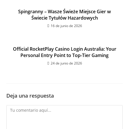
Spingranny – Wasze Świeże Miejsce Gier w
Świecie Tytułów Hazardowych
16 de junio de 2026
Official RocketPlay Casino Login Australia: Your
Personal Entry Point to Top-Tier Gaming
24 de junio de 2026
Deja una respuesta