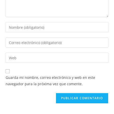
Guarda mi nombre, correo electrónico y web en este
navegador para la próxima vez que comente.