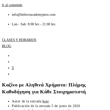
Ir al contenido
info@believeacademyperu.com
Lun - Sab: 8:00 hrs - 21:00 hrs
CLASES Y HORARIOS
BLOG
Καζίνο με Αληθινά Χρήματα: Πλήρης
Καθοδήγηση για Κάθε Στοιχηματιστή
Autor de la entrada:
host
Publicación de la entrada:
5 de junio de 2026