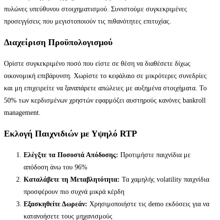
πυλώνες υπεύθυνου στοιχηματισμού. Συνιστούμε συγκεκριμένες
προσεγγίσεις που μεγιστοποιούν τις πιθανότητες επιτυχίας.
Διαχείριση Προϋπολογισμού
Ορίστε συγκεκριμένο ποσό που είστε σε θέση να διαθέσετε δίχως
οικονομική επιβάρυνση. Χωρίστε το κεφάλαιο σε μικρότερες συνεδρίες
και μη επιχειρείτε να ξαναπάρετε απώλειες με αυξημένα στοιχήματα. Το
50% των κερδισμένων χρηστών εφαρμόζει αυστηρούς κανόνες bankroll
management.
Εκλογή Παιχνιδιών με Υψηλό RTP
Ελέγξτε τα Ποσοστά Απόδοσης:
Προτιμήστε παιχνίδια με
απόδοση άνω του 96%
Καταλάβετε τη Μεταβλητότητα:
Τα χαμηλής volatility παιχνίδια
προσφέρουν πιο συχνά μικρά κέρδη
Εξασκηθείτε Δωρεάν:
Χρησιμοποιήστε τις demo εκδόσεις για να
κατανοήσετε τους μηχανισμούς