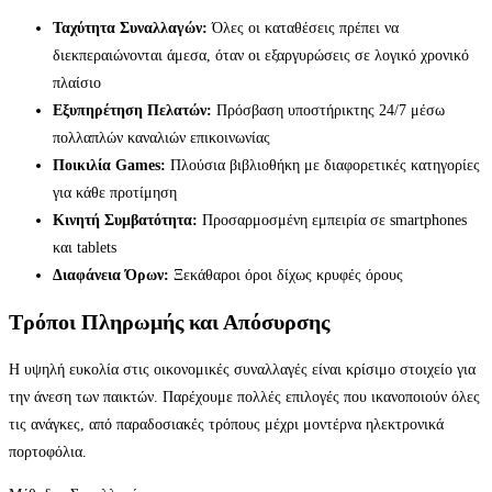
Ταχύτητα Συναλλαγών:
Όλες οι καταθέσεις πρέπει να
διεκπεραιώνονται άμεσα, όταν οι εξαργυρώσεις σε λογικό χρονικό
πλαίσιο
Εξυπηρέτηση Πελατών:
Πρόσβαση υποστήρικτης 24/7 μέσω
πολλαπλών καναλιών επικοινωνίας
Ποικιλία Games:
Πλούσια βιβλιοθήκη με διαφορετικές κατηγορίες
για κάθε προτίμηση
Κινητή Συμβατότητα:
Προσαρμοσμένη εμπειρία σε smartphones
και tablets
Διαφάνεια Όρων:
Ξεκάθαροι όροι δίχως κρυφές όρους
Τρόποι Πληρωμής και Απόσυρσης
Η υψηλή ευκολία στις οικονομικές συναλλαγές είναι κρίσιμο στοιχείο για
την άνεση των παικτών. Παρέχουμε πολλές επιλογές που ικανοποιούν όλες
τις ανάγκες, από παραδοσιακές τρόπους μέχρι μοντέρνα ηλεκτρονικά
πορτοφόλια.