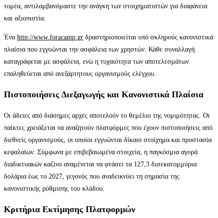
τομέα, αντιλαμβανόμαστε την ανάγκη των στοιχηματιστών για διαφάνεια
και αξιοπιστία.
Ένα
http://www.foracamp.gr
δραστηριοποιείται υπό σκληρούς κανονιστικά
πλαίσια που εγγυώνται την ασφάλεια των χρηστών. Κάθε συναλλαγή
καταγράφεται με ασφάλεια, ενώ η τυχαιότητα των αποτελεσμάτων
επαληθεύεται από ανεξάρτητους οργανισμούς ελέγχου.
Πιστοποιήσεις Διεξαγωγής και Κανονιστικά Πλαίσια
Οι άδειες από διάσημες αρχές αποτελούν το θεμέλιο της νομιμότητας. Οι
παίκτες χρειάζεται να αναζητούν πλατφόρμες που έχουν πιστοποιήσεις από
διεθνείς οργανισμούς, οι οποίοι εγγυώνται δίκαιο στοίχημα και προστασία
κεφαλαίων. Σύμφωνα με επιβεβαιωμένα στοιχεία, η παγκόσμια αγορά
διαδικτυακών καζίνο αναμένεται να φτάσει τα 127,3 δισεκατομμύρια
δολάρια έως το 2027, γεγονός που αναδεικνύει τη σημασία της
κανονιστικής ρύθμισης του κλάδου.
Κριτήρια Εκτίμησης Πλατφορμών