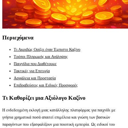
Περιεχόμενα
Τι Ακριβώς Ορίζει έναν Έμπιστο Καζίνο
Τρόποι Πληρωμής και Ανάληψης
Παιχνίδια που Διαθέτουμε
Τακτικές για Επιτυχία
Ασφάλεια και Προστασία
Επιβραβεύσεις και Ειδικές Προσφορές
Τι Καθορίζει μια Αξιόλογο Καζίνο
Η ενδεδειγμένη εκλογή μιας κατάλληλης πλατφόρμας για παιχνίδι με
γνήσια χρηματικά ποσά απαιτεί επιμέλεια και γνώση των βασικών
παραγόντων που εξασφαλίζουν μια ποιοτική εμπειρία. Ως ειδικοί του