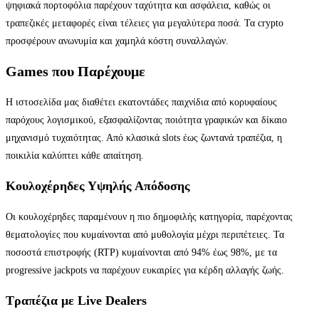
ψηφιακά πορτοφόλια παρέχουν ταχύτητα και ασφάλεια, καθώς οι
τραπεζικές μεταφορές είναι τέλειες για μεγαλύτερα ποσά. Τα crypto
προσφέρουν ανωνυμία και χαμηλά κόστη συναλλαγών.
Games που Παρέχουμε
Η ιστοσελίδα μας διαθέτει εκατοντάδες παιχνίδια από κορυφαίους
παρόχους λογισμικού, εξασφαλίζοντας ποιότητα γραφικών και δίκαιο
μηχανισμό τυχαιότητας. Από κλασικά slots έως ζωντανά τραπέζια, η
ποικιλία καλύπτει κάθε απαίτηση.
Κουλοχέρηδες Υψηλής Απόδοσης
Οι κουλοχέρηδες παραμένουν η πιο δημοφιλής κατηγορία, παρέχοντας
θεματολογίες που κυμαίνονται από μυθολογία μέχρι περιπέτειες. Τα
ποσοστά επιστροφής (RTP) κυμαίνονται από 94% έως 98%, με τα
progressive jackpots να παρέχουν ευκαιρίες για κέρδη αλλαγής ζωής.
Τραπέζια με Live Dealers