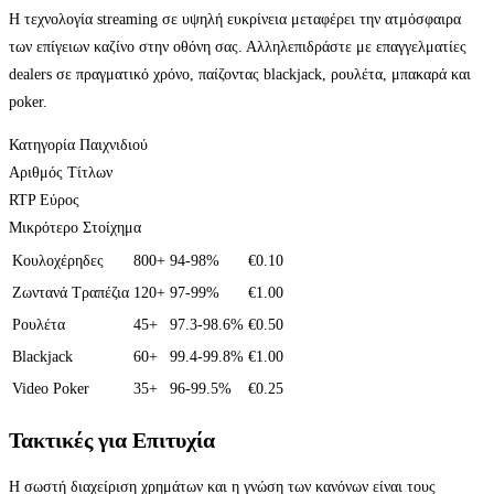
Η τεχνολογία streaming σε υψηλή ευκρίνεια μεταφέρει την ατμόσφαιρα
των επίγειων καζίνο στην οθόνη σας. Αλληλεπιδράστε με επαγγελματίες
dealers σε πραγματικό χρόνο, παίζοντας blackjack, ρουλέτα, μπακαρά και
poker.
Κατηγορία Παιχνιδιού
Αριθμός Τίτλων
RTP Εύρος
Μικρότερο Στοίχημα
Κουλοχέρηδες
800+
94-98%
€0.10
Ζωντανά Τραπέζια
120+
97-99%
€1.00
Ρουλέτα
45+
97.3-98.6%
€0.50
Blackjack
60+
99.4-99.8%
€1.00
Video Poker
35+
96-99.5%
€0.25
Τακτικές για Επιτυχία
Η σωστή διαχείριση χρημάτων και η γνώση των κανόνων είναι τους