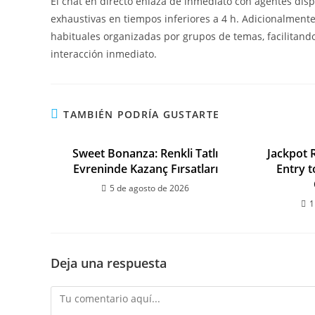
El chat en directo enlaza de inmediato con agentes disp
exhaustivas en tiempos inferiores a 4 h. Adicionalmente
habituales organizadas por grupos de temas, facilitand
interacción inmediato.
TAMBIÉN PODRÍA GUSTARTE
Sweet Bonanza: Renkli Tatlı
Jackpot 
Evreninde Kazanç Fırsatları
Entry t
5 de agosto de 2026
1
Deja una respuesta