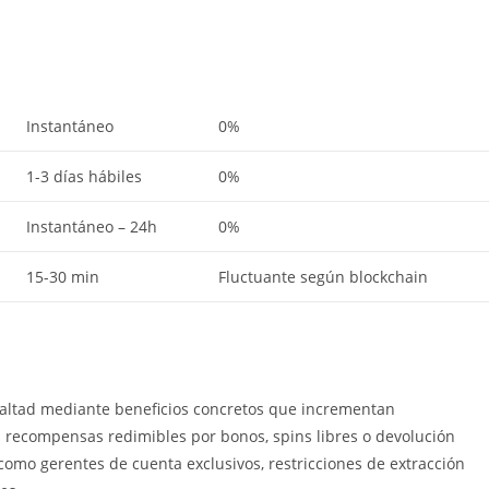
Instantáneo
0%
1-3 días hábiles
0%
Instantáneo – 24h
0%
15-30 min
Fluctuante según blockchain
altad mediante beneficios concretos que incrementan
 recompensas redimibles por bonos, spins libres o devolución
como gerentes de cuenta exclusivos, restricciones de extracción