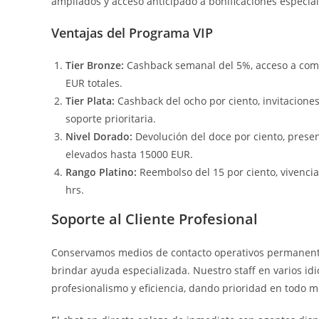
ampliados y acceso anticipado a bonificaciones especial
Ventajas del Programa VIP
Tier Bronze:
Cashback semanal del 5%, acceso a com
EUR totales.
Tier Plata:
Cashback del ocho por ciento, invitaciones
soporte prioritaria.
Nivel Dorado:
Devolución del doce por ciento, presen
elevados hasta 15000 EUR.
Rango Platino:
Reembolso del 15 por ciento, vivencia
hrs.
Soporte al Cliente Profesional
Conservamos medios de contacto operativos permanentem
brindar ayuda especializada. Nuestro staff en varios id
profesionalismo y eficiencia, dando prioridad en todo 