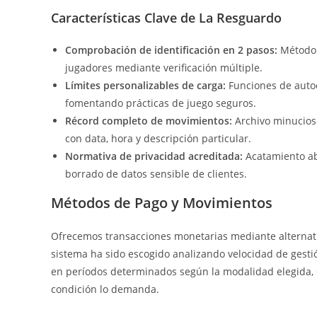
Características Clave de La Resguardo
Comprobación de identificación en 2 pasos:
Método 
jugadores mediante verificación múltiple.
Límites personalizables de carga:
Funciones de autoc
fomentando prácticas de juego seguros.
Récord completo de movimientos:
Archivo minucios
con data, hora y descripción particular.
Normativa de privacidad acreditada:
Acatamiento abs
borrado de datos sensible de clientes.
Métodos de Pago y Movimientos
Ofrecemos transacciones monetarias mediante alternati
sistema ha sido escogido analizando velocidad de gestió
en períodos determinados según la modalidad elegida, 
condición lo demanda.