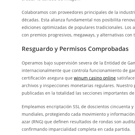
Colaboramos con proveedores principales de la industr
décadas. Esta alianza fundamental nos posibilita renov
ediciones optimizadas de populares tradicionales. Los a
con premios progresivos, megaways, y alternativas con
Resguardo y Permisos Comprobadas
Operamos bajo supervisión severa de la Entidad de Gami
internacionalmente que controla funcionamiento de gam
certificación asegura que
winum casino online
satisface
archivos y inspecciones monetarias regulares. Nuestro 
publicadas en la totalidad las secciones importantes de l
Empleamos encriptación SSL de doscientos cincuenta y se
mundiales, protegiendo cada movimiento y información p
azar (RNG) que definen resultados de rondas son audita
confirmando imparcialidad completa en cada partida.