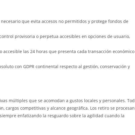
necesario que evita accesos no permitidos y protege fondos de
ontrol provisoria o perpetua accesibles en opciones de usuario,
o accesible las 24 horas que presenta cada transacción económico
oluto con GDPR continental respecto al gestión, conservación y
vas múltiples que se acomodan a gustos locales y personales. Tod
n, cargos competitivas y alcance geográfica. Los retiro se procesan
siempre enfatizando la resguardo sobre la agilidad cuando la