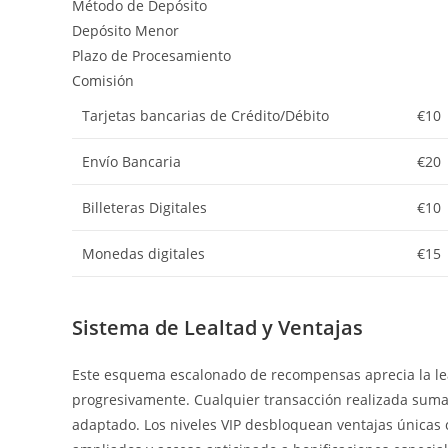
Método de Depósito
Depósito Menor
Plazo de Procesamiento
Comisión
Tarjetas bancarias de Crédito/Débito
€10
Envío Bancaria
€20
Billeteras Digitales
€10
Monedas digitales
€15
Sistema de Lealtad y Ventajas
Este esquema escalonado de recompensas aprecia la le
progresivamente. Cualquier transacción realizada suma
adaptado. Los niveles VIP desbloquean ventajas únicas 