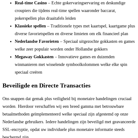
Real-time Casino
– Echte gokervaringservaring en deskundige
croupiers die tijdens real-time spellen waaronder baccarat,
pokerspellen plus draaitafels leiden
Klassieke spellen
– Traditionele types met kaartspel, kaartgame plus
diverse favorietspellen en diverse limieten om elk financieel plan
Nederlandse Favorieten
– Speciaal uitgezochte gokkasten en games
welke zeer populair worden onder Hollandse gokkers
Megaway Gokkasten
– Innovatieve games en duizenden
winmanieren met wisselende symboolkolommen welke elke spin
speciaal creëren
Beveiligde en Directe Transacties
Ons snappen dat gemak plus veiligheid bij monetaire handelingen cruciaal
worden. Hierdoor verschaffen wij een breed gamma met betrouwbare
betaalmethoden geïmplementeerd welke speciaal zijn afgestemd op onze
Nederlandse gebruikers. Iedere handelingen zijn beveiligd met geavanceerde
SSL-encryptie, opdat uw individuele plus monetaire informatie steeds
beschermd zijn.