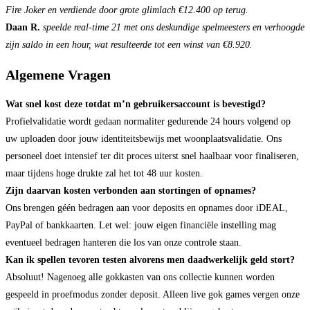
Fire Joker en verdiende door grote glimlach €12.400 op terug.
Daan R.
speelde real-time 21 met ons deskundige spelmeesters en verhoogde
zijn saldo in een hour, wat resulteerde tot een winst van €8.920.
Algemene Vragen
Wat snel kost deze totdat m’n gebruikersaccount is bevestigd?
Profielvalidatie wordt gedaan normaliter gedurende 24 hours volgend op
uw uploaden door jouw identiteitsbewijs met woonplaatsvalidatie. Ons
personeel doet intensief ter dit proces uiterst snel haalbaar voor finaliseren,
maar tijdens hoge drukte zal het tot 48 uur kosten.
Zijn daarvan kosten verbonden aan stortingen of opnames?
Ons brengen géén bedragen aan voor deposits en opnames door iDEAL,
PayPal of bankkaarten. Let wel: jouw eigen financiële instelling mag
eventueel bedragen hanteren die los van onze controle staan.
Kan ik spellen tevoren testen alvorens men daadwerkelijk geld stort?
Absoluut! Nagenoeg alle gokkasten van ons collectie kunnen worden
gespeeld in proefmodus zonder deposit. Alleen live gok games vergen onze