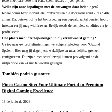
reële inzet daar deze met echte spelmeesters blijven gehost.
Welke zijn onze bepalingen met de ontvangen door beloningen?
Iedere bonus bezit individuele inzetvereisten die doorgaans rond 25x en 40x
zitten. Dat betekent of je het bonusbedrag een bepaald aantal beurten hoort
inzetten eer jij mag withdrawen. Bekijk steeds de complete condities via je
profielsectie.
Hoe plaats men inzetbeperkingen in bij verantwoord gaming?
Ga toe naar uw profielinstellingen vervolgens selecteer voor ‘Gezond
Spelen’. Hier mag jij dagelijkse, wekelijkse en maandelijkse grenzen
configureren. Dit zijn direct actief terwijl kunnen pas volgend op de
rustperiode van 24 uur te worden gestegen.
También podría gustarte
Pinco Casino Site: Your Ultimate Portal to Premium
Digital Gaming Excellence
18 de junio de 2026