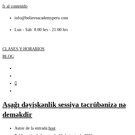
Ir al contenido
info@believeacademyperu.com
Lun - Sab: 8:00 hrs - 21:00 hrs
CLASES Y HORARIOS
BLOG
Aşağı dəyişkənlik sessiya təcrübənizə nə
deməkdir
Autor de la entrada:
host