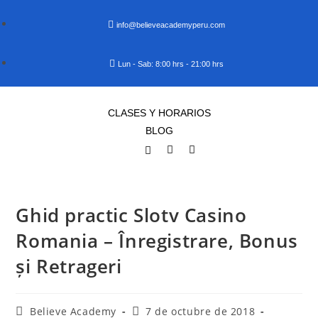
info@believeacademyperu.com
Lun - Sab: 8:00 hrs - 21:00 hrs
CLASES Y HORARIOS
BLOG
Ghid practic Slotv Casino
Romania – Înregistrare, Bonus
și Retrageri
Believe Academy
7 de octubre de 2018