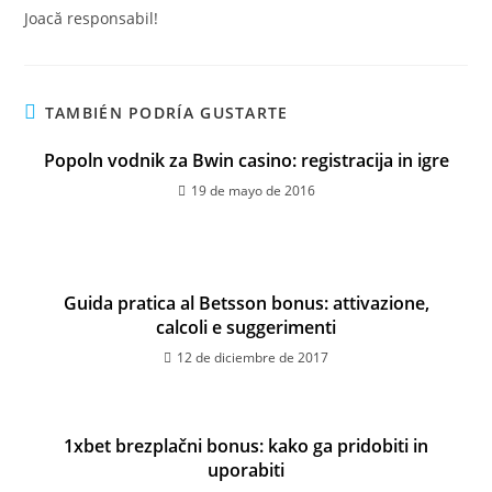
Joacă responsabil!
TAMBIÉN PODRÍA GUSTARTE
Popoln vodnik za Bwin casino: registracija in igre
19 de mayo de 2016
Guida pratica al Betsson bonus: attivazione,
calcoli e suggerimenti
12 de diciembre de 2017
1xbet brezplačni bonus: kako ga pridobiti in
uporabiti