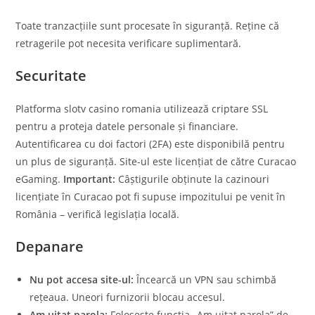
Toate tranzacțiile sunt procesate în siguranță. Reține că
retragerile pot necesita verificare suplimentară.
Securitate
Platforma slotv casino romania utilizează criptare SSL
pentru a proteja datele personale și financiare.
Autentificarea cu doi factori (2FA) este disponibilă pentru
un plus de siguranță. Site-ul este licențiat de către Curacao
eGaming.
Important:
Câștigurile obținute la cazinouri
licențiate în Curacao pot fi supuse impozitului pe venit în
România – verifică legislația locală.
Depanare
Nu pot accesa site-ul:
Încearcă un VPN sau schimbă
rețeaua. Uneori furnizorii blocau accesul.
Am uitat parola:
Folosește funcția „Am uitat parola” de