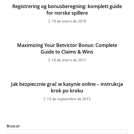
Registrering og bonusberegning: komplett guide
for norske spillere
19 de enero de 2018
Maximizing Your Betvictor Bonus: Complete
Guide to Claims & Wins
16 de enero de 2017
Jak bezpiecznie grać w kasynie online – instrukcja
krok po kroku
13 de septiembre de 2015
Buscar