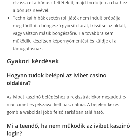
olvassa el a bónusz feltételeit, majd forduljon a chathez
a bónusz nevével.
Technikai hibák esetén (pl. játék nem indul) próbálja
meg törölni a böngésző gyorsítótárát, frissítse az oldalt,
vagy váltson másik böngészőre. Ha továbbra sem
működik, készítsen képernyőmentést és küldje el a
támogatásnak.
Gyakori kérdések
Hogyan tudok belépni az ivibet casino
oldalára?
Az ivibet kaszinó belépéshez a regisztrációkor megadott e-
mail címét és jelszavát kell használnia. A bejelentkezés
gomb a weboldal jobb felső sarkában található.
Mi a teendő, ha nem működik az ivibet kaszinó
login?