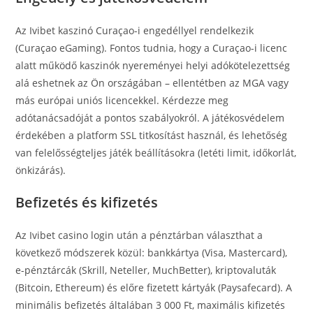
Az Ivibet kaszinó Curaçao-i engedéllyel rendelkezik
(Curaçao eGaming). Fontos tudnia, hogy a Curaçao-i licenc
alatt működő kaszinók nyereményei helyi adókötelezettség
alá eshetnek az Ön országában – ellentétben az MGA vagy
más európai uniós licencekkel. Kérdezze meg
adótanácsadóját a pontos szabályokról. A játékosvédelem
érdekében a platform SSL titkosítást használ, és lehetőség
van felelősségteljes játék beállításokra (letéti limit, időkorlát,
önkizárás).
Befizetés és kifizetés
Az Ivibet casino login után a pénztárban választhat a
következő módszerek közül: bankkártya (Visa, Mastercard),
e-pénztárcák (Skrill, Neteller, MuchBetter), kriptovaluták
(Bitcoin, Ethereum) és előre fizetett kártyák (Paysafecard). A
minimális befizetés általában 3 000 Ft, maximális kifizetés