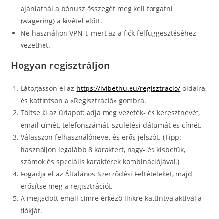
ajánlatnál a bónusz összegét meg kell forgatni
(wagering) a kivétel előtt.
Ne használjon VPN-t, mert az a fiók felfüggesztéséhez
vezethet.
Hogyan regisztráljon
Látogasson el az
https://ivibethu.eu/regisztracio/
oldalra,
és kattintson a «Regisztráció» gombra.
Töltse ki az űrlapot: adja meg vezeték- és keresztnevét,
email címét, telefonszámát, születési dátumát és címét.
Válasszon felhasználónevet és erős jelszót. (Tipp:
használjon legalább 8 karaktert, nagy- és kisbetűk,
számok és speciális karakterek kombinációjával.)
Fogadja el az Általános Szerződési Feltételeket, majd
erősítse meg a regisztrációt.
A megadott email címre érkező linkre kattintva aktiválja
fiókját.