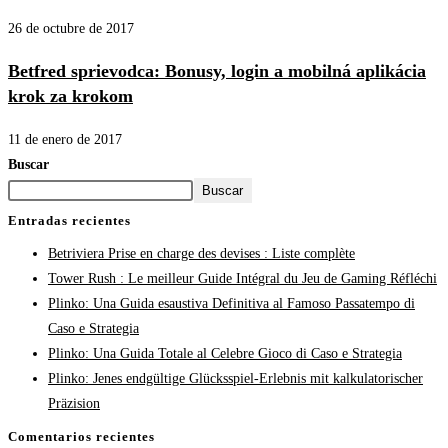
26 de octubre de 2017
Betfred sprievodca: Bonusy, login a mobilná aplikácia
krok za krokom
11 de enero de 2017
Buscar
Buscar
Entradas recientes
Betriviera Prise en charge des devises : Liste complète
Tower Rush : Le meilleur Guide Intégral du Jeu de Gaming Réfléchi
Plinko: Una Guida esaustiva Definitiva al Famoso Passatempo di
Caso e Strategia
Plinko: Una Guida Totale al Celebre Gioco di Caso e Strategia
Plinko: Jenes endgültige Glücksspiel-Erlebnis mit kalkulatorischer
Präzision
Comentarios recientes