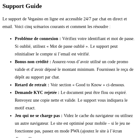
Support Guide
Le support de Vegasino en ligne est accessible 24/7 par chat en direct et
email. Voici cinq scénarios courants et comment les résoudre :
Problème de connexion :
Vérifiez votre identifiant et mot de passe.
Si oublié, utilisez « Mot de passe oublié ». Le support peut
réinitialiser le compte si l’email est vérifié.
Bonus non crédité :
Assurez-vous d’avoir utilisé un code promo
valide et d’avoir déposé le montant minimum. Fournissez le reçu de
dépôt au support par chat.
Retard de retrait :
Voir section « Good to Know » ci-dessous.
Demande KYC rejetée :
Le document peut être flou ou expiré.
Renvoyez une copie nette et valide. Le support vous indiquera le
motif exact.
Jeu qui ne se charge pas :
Videz le cache du navigateur ou utilisez
un autre navigateur. Le site est optimisé pour mobile – si le jeu ne
fonctionne pas, passez en mode PWA (ajoutez le site à l’écran