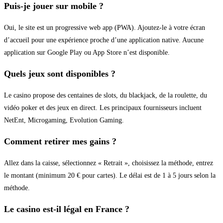
Puis-je jouer sur mobile ?
Oui, le site est un progressive web app (PWA). Ajoutez-le à votre écran
d’accueil pour une expérience proche d’une application native. Aucune
application sur Google Play ou App Store n’est disponible.
Quels jeux sont disponibles ?
Le casino propose des centaines de slots, du blackjack, de la roulette, du
vidéo poker et des jeux en direct. Les principaux fournisseurs incluent
NetEnt, Microgaming, Evolution Gaming.
Comment retirer mes gains ?
Allez dans la caisse, sélectionnez « Retrait », choisissez la méthode, entrez
le montant (minimum 20 € pour cartes). Le délai est de 1 à 5 jours selon la
méthode.
Le casino est-il légal en France ?