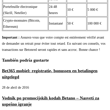
Portefeuille électronique
24-48
10 €
5 000 €
(Skrill, Neteller)
heures
Crypto-monnaies (Bitcoin,
Instantané
50 €
100 000 €
Ethereum)
Important :
Assurez-vous que votre compte est entièrement vérifié avant
de demander un retrait pour éviter tout retard. En suivant ces conseils, vos
transactions sur Betonred seront rapides et sans accroc. Bonne chance !
También podría gustarte
Bet365 mobiel: registratie, bonussen en betalingen
uitgelegd
28 de abril de 2016
Vodnik po promocijskih kodah Betano – Nasveti za
uspešno igranje