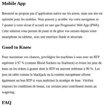
Mobile App
Betonred ne propose pas d’application native sur les stores, mais son site est
optimisé pour les mobiles. Vous pouvez y accéder via votre navigateur et
l’ajouter à votre écran d’accueil en tant que Progressive Web App (PWA).
Cette solution vous permet de jouer et de gérer vos retraits depuis votre
smartphone ou tablette, avec une interface fluide et sécurisée.
Good to Know
Pour maximiser vos chances, privilégiez les machines à sous avec un RTP
supérieur à 97 % (comme Blood Suckers ou Starburst) et évitez les jeux de
keno ou les tickets à gratter dont le RTP est souvent inférieur à 90 %. Les
jeux de table comme le blackjack ou la roulette européenne offrent
également un bon RTP si vous maîtrisez la stratégie de base. Vérifiez
toujours les conditions de bonus, car certains jeux contribuent moins au
wagering.
FAQ