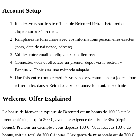
Account Setup
Rendez-vous sur le site officiel de Betonred
Retrait betonred
et
cliquez sur « S’inscrire ».
Remplissez le formulaire avec vos informations personnelles exactes
(nom, date de naissance, adresse).
Validez votre email en cliquant sur le lien reçu.
Connectez-vous et effectuez un premier dépôt via la section «
Banque ». Choisissez une méthode adaptée.
Une fois votre compte crédité, vous pouvez commencer à jouer. Pour
retirer, allez dans « Retrait » et sélectionnez le montant souhaite.
Welcome Offer Explained
Le bonus de bienvenue typique de Betonred est un bonus de 100 % sur le
premier dépôt, jusqu’à 200 €, avec une exigence de mise de 35x (dépôt +
bonus). Prenons un exemple : vous déposez 100 €. Vous recevez 100 € de
bonus, soit un total de 200 € à jouer. L’exigence de mise totale est de 200 €