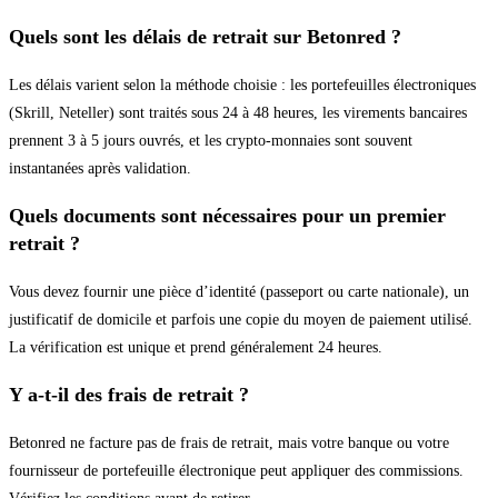
Quels sont les délais de retrait sur Betonred ?
Les délais varient selon la méthode choisie : les portefeuilles électroniques
(Skrill, Neteller) sont traités sous 24 à 48 heures, les virements bancaires
prennent 3 à 5 jours ouvrés, et les crypto-monnaies sont souvent
instantanées après validation.
Quels documents sont nécessaires pour un premier
retrait ?
Vous devez fournir une pièce d’identité (passeport ou carte nationale), un
justificatif de domicile et parfois une copie du moyen de paiement utilisé.
La vérification est unique et prend généralement 24 heures.
Y a-t-il des frais de retrait ?
Betonred ne facture pas de frais de retrait, mais votre banque ou votre
fournisseur de portefeuille électronique peut appliquer des commissions.