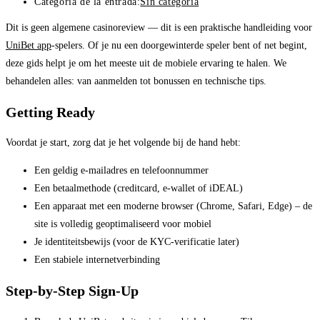
Categoría de la entrada:
Sin categoría
Dit is geen algemene casinoreview — dit is een praktische handleiding voor
UniBet app
-spelers. Of je nu een doorgewinterde speler bent of net begint,
deze gids helpt je om het meeste uit de mobiele ervaring te halen. We
behandelen alles: van aanmelden tot bonussen en technische tips.
Getting Ready
Voordat je start, zorg dat je het volgende bij de hand hebt:
Een geldig e-mailadres en telefoonnummer
Een betaalmethode (creditcard, e-wallet of iDEAL)
Een apparaat met een moderne browser (Chrome, Safari, Edge) – de
site is volledig geoptimaliseerd voor mobiel
Je identiteitsbewijs (voor de KYC-verificatie later)
Een stabiele internetverbinding
Step-by-Step Sign-Up