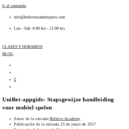
Ir al contenido
info@believeacademyperu.com
Lun - Sab: 8:00 hrs - 21:00 hrs
CLASES Y HORARIOS
BLOG
UniBet-appgids: Stapsgewijze handleiding
voor mobiel spelen
Autor de la entrada:
Believe Academy
Publicación de la entrada:
23 de junio de 2017