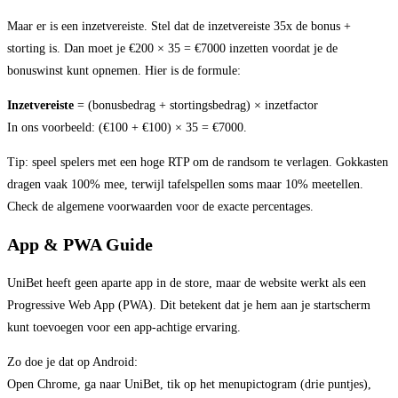
Maar er is een inzetvereiste. Stel dat de inzetvereiste 35x de bonus +
storting is. Dan moet je €200 × 35 = €7000 inzetten voordat je de
bonuswinst kunt opnemen. Hier is de formule:
Inzetvereiste
= (bonusbedrag + stortingsbedrag) × inzetfactor
In ons voorbeeld: (€100 + €100) × 35 = €7000.
Tip: speel spelers met een hoge RTP om de randsom te verlagen. Gokkasten
dragen vaak 100% mee, terwijl tafelspellen soms maar 10% meetellen.
Check de algemene voorwaarden voor de exacte percentages.
App & PWA Guide
UniBet heeft geen aparte app in de store, maar de website werkt als een
Progressive Web App (PWA). Dit betekent dat je hem aan je startscherm
kunt toevoegen voor een app-achtige ervaring.
Zo doe je dat op Android:
Open Chrome, ga naar UniBet, tik op het menupictogram (drie puntjes),