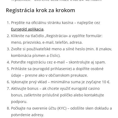
Registrácia krok za krokom
Prejdite na oficiálnu stránku kasína – najlepšie cez
Eurogold aplikacia
.
Kliknite na tlačidlo „Registrácia» a vyplňte formulár:
meno, priezvisko, e‑mail, telefón, adresa.
Zvoľte si používateľské meno a silné heslo (min. 8 znakov,
kombinácia písmen a číslic).
Potvrďte registráciu cez e‑mail – skontrolujte aj spam.
Prihláste sa (eurogold prihlasenie) a doplňte osobné
údaje – presne ako v občianskom preukaze.
Vykonajte prvý vklad – minimálna suma je zvyčajne 10 €.
Aktivujte bonus – ak chcete využiť eurogold casino
bonus, zaškrtnite príslušné políčko alebo kontaktujte
podporu.
Počkajte na overenie účtu (KYC) – odošlite sken dokladu a
potvrdenie adresy.