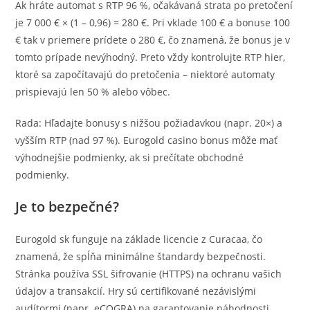
Ak hráte automat s RTP 96 %, očakávaná strata po pretočení
je 7 000 € × (1 – 0,96) = 280 €. Pri vklade 100 € a bonuse 100
€ tak v priemere prídete o 280 €, čo znamená, že bonus je v
tomto prípade nevýhodný. Preto vždy kontrolujte RTP hier,
ktoré sa započítavajú do pretočenia – niektoré automaty
prispievajú len 50 % alebo vôbec.
Rada: Hľadajte bonusy s nižšou požiadavkou (napr. 20×) a
vyšším RTP (nad 97 %). Eurogold casino bonus môže mať
výhodnejšie podmienky, ak si prečítate obchodné
podmienky.
Je to bezpečné?
Eurogold sk funguje na základe licencie z Curacaa, čo
znamená, že spĺňa minimálne štandardy bezpečnosti.
Stránka používa SSL šifrovanie (HTTPS) na ochranu vašich
údajov a transakcií. Hry sú certifikované nezávislými
audítormi (napr. eCOGRA) na garantovanie náhodnosti