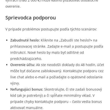
výhrach (nad 2 000 €) môže kasíno požadovať dodatočné
overenie.
Sprievodca podporou
V prípade problémov postupujte podľa týchto scenárov:
Zabudnuté heslo:
Kliknite na „Zabudli ste heslo?» na
prihlasovacej stránke. Zadajte e‑mail a postupujte podľa
inštrukcií. Nové heslo by malo byť odlišné od
predchádzajúceho.
Overenie účtu:
Ak ste neodošli doklady do 48 hodín, účet
môže byť dočasne zablokovaný. Kontaktujte podporu cez
live chat alebo e‑mail a požiadajte o opätovné odoslanie
výzvy.
Nefungujúci bonus:
Skontrolujte, či ste zadali bonusový
kód (ak je potrebný) a či spĺňate minimálny vklad. V
prípade chyby kontaktujte podporu – často vedia bonus
aktivovať manuálne.