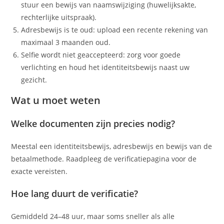
stuur een bewijs van naamswijziging (huwelijksakte,
rechterlijke uitspraak).
Adresbewijs is te oud: upload een recente rekening van
maximaal 3 maanden oud.
Selfie wordt niet geaccepteerd: zorg voor goede
verlichting en houd het identiteitsbewijs naast uw
gezicht.
Wat u moet weten
Welke documenten zijn precies nodig?
Meestal een identiteitsbewijs, adresbewijs en bewijs van de
betaalmethode. Raadpleeg de verificatiepagina voor de
exacte vereisten.
Hoe lang duurt de verificatie?
Gemiddeld 24–48 uur, maar soms sneller als alle