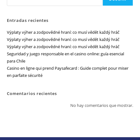
Entradas recientes
Výplaty výher a zodpovědné hraní: co musí vědět každý hráč
Výplaty výher a zodpovědné hraní: co musí vědět každý hráč
Výplaty výher a zodpovědné hraní: co musí vědět každý hráč
Seguridad y juego responsable en el casino online: guía esencial
para Chile
Casino en ligne qui prend Paysafecard : Guide complet pour miser
en parfaite sécurité
Comentarios recientes
No hay comentarios que mostrar.