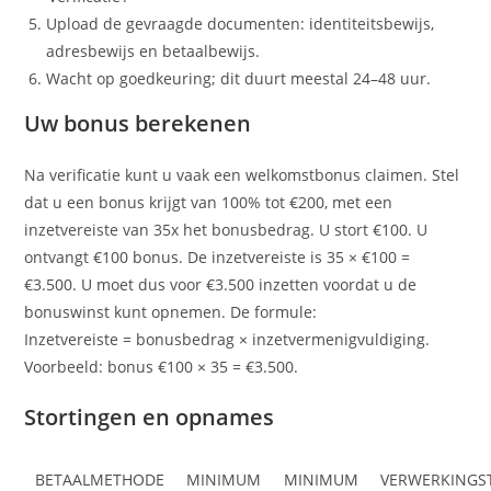
Upload de gevraagde documenten: identiteitsbewijs,
adresbewijs en betaalbewijs.
Wacht op goedkeuring; dit duurt meestal 24–48 uur.
Uw bonus berekenen
Na verificatie kunt u vaak een welkomstbonus claimen. Stel
dat u een bonus krijgt van 100% tot €200, met een
inzetvereiste van 35x het bonusbedrag. U stort €100. U
ontvangt €100 bonus. De inzetvereiste is 35 × €100 =
€3.500. U moet dus voor €3.500 inzetten voordat u de
bonuswinst kunt opnemen. De formule:
Inzetvereiste = bonusbedrag × inzetvermenigvuldiging.
Voorbeeld: bonus €100 × 35 = €3.500.
Stortingen en opnames
BETAALMETHODE
MINIMUM
MINIMUM
VERWERKINGST