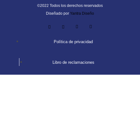
©2022 Todos los derechos reservados
Diseñado por
Yantra Diseño
Política de privacidad
Libro de reclamaciones