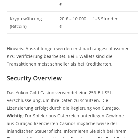
€
Kryptowährung
20 € – 10.000
1–3 Stunden
(Bitcoin)
€
Hinweis: Auszahlungen werden erst nach abgeschlossener
KYC-Verifizierung bearbeitet. Bei E-Wallets sind die
Transaktionen meist schneller als bei Kreditkarten.
Security Overview
Das Yukon Gold Casino verwendet eine 256-Bit-SSL-
Verschlüsselung, um Ihre Daten zu schützen. Die
Lizenzierung erfolgt durch die Regierung von Curaçao.
Wichtig:
Für Spieler aus Österreich unterliegen Gewinne
aus Curaçao-lizenzierten Casinos möglicherweise der
inländischen Steuerpflicht. Informieren Sie sich bei Ihrem