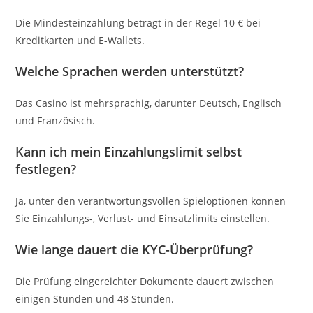
Die Mindesteinzahlung beträgt in der Regel 10 € bei
Kreditkarten und E-Wallets.
Welche Sprachen werden unterstützt?
Das Casino ist mehrsprachig, darunter Deutsch, Englisch
und Französisch.
Kann ich mein Einzahlungslimit selbst
festlegen?
Ja, unter den verantwortungsvollen Spieloptionen können
Sie Einzahlungs-, Verlust- und Einsatzlimits einstellen.
Wie lange dauert die KYC-Überprüfung?
Die Prüfung eingereichter Dokumente dauert zwischen
einigen Stunden und 48 Stunden.