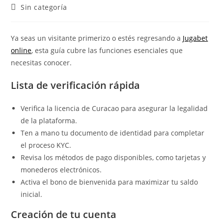
Sin categoría
Ya seas un visitante primerizo o estés regresando a
Jugabet
online
, esta guía cubre las funciones esenciales que
necesitas conocer.
Lista de verificación rápida
Verifica la licencia de Curacao para asegurar la legalidad
de la plataforma.
Ten a mano tu documento de identidad para completar
el proceso KYC.
Revisa los métodos de pago disponibles, como tarjetas y
monederos electrónicos.
Activa el bono de bienvenida para maximizar tu saldo
inicial.
Creación de tu cuenta