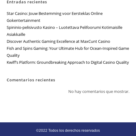
Entradas recientes
Star Casino: Jouw Bestemming voor Eersteklas Online
Gokentertainment
Spininio-pelisivusto Kasino – Luotettava Pelifoorumi Kotimaisille
Asiakkaille
Discover Authentic Gaming Excellence at MaxCunt Casino
Fish and Spins Gaming: Your Ultimate Hub for Ocean-Inspired Game
Quality
Kwiff’s Platform: Groundbreaking Approach to Digital Casino Quality
Comentarios recientes
No hay comentarios que mostrar.
©2022 Todos los derechos reservados