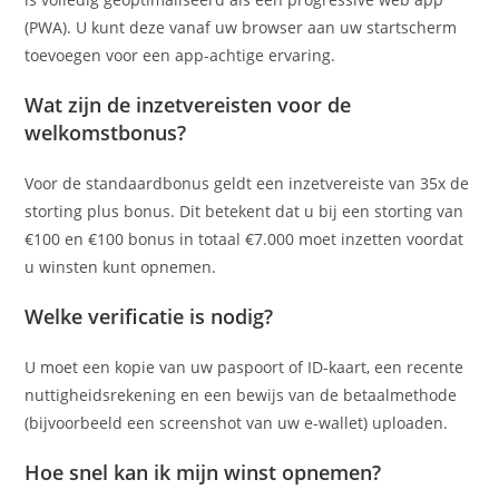
(PWA). U kunt deze vanaf uw browser aan uw startscherm
toevoegen voor een app-achtige ervaring.
Wat zijn de inzetvereisten voor de
welkomstbonus?
Voor de standaardbonus geldt een inzetvereiste van 35x de
storting plus bonus. Dit betekent dat u bij een storting van
€100 en €100 bonus in totaal €7.000 moet inzetten voordat
u winsten kunt opnemen.
Welke verificatie is nodig?
U moet een kopie van uw paspoort of ID-kaart, een recente
nuttigheidsrekening en een bewijs van de betaalmethode
(bijvoorbeeld een screenshot van uw e-wallet) uploaden.
Hoe snel kan ik mijn winst opnemen?