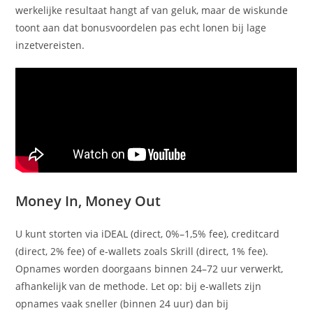
werkelijke resultaat hangt af van geluk, maar de wiskunde
toont aan dat bonusvoordelen pas echt lonen bij lage
inzetvereisten.
Money In, Money Out
U kunt storten via iDEAL (direct, 0%–1,5% fee), creditcard
(direct, 2% fee) of e-wallets zoals Skrill (direct, 1% fee).
Opnames worden doorgaans binnen 24–72 uur verwerkt,
afhankelijk van de methode. Let op: bij e-wallets zijn
opnames vaak sneller (binnen 24 uur) dan bij