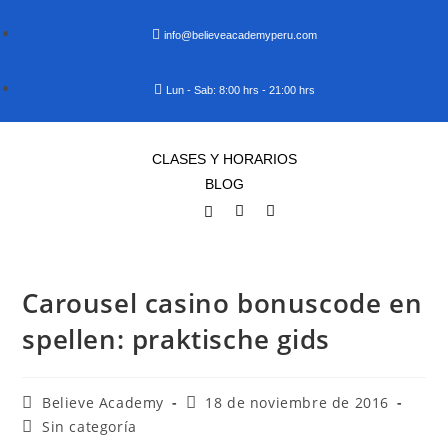
info@believeacademyperu.com
Lun - Sab: 8:00 hrs - 21:00 hrs
CLASES Y HORARIOS
BLOG
Carousel casino bonuscode en
spellen: praktische gids
Believe Academy
18 de noviembre de 2016
Sin categoría