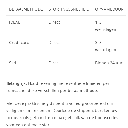
BETAALMETHODE
STORTINGSSNELHEID
OPNAMEDUUR
iDEAL
Direct
1–3
werkdagen
Creditcard
Direct
3–5
werkdagen
Skrill
Direct
Binnen 24 uur
Belangrijk:
Houd rekening met eventuele limieten per
transactie; deze verschillen per betaalmethode.
Met deze praktische gids bent u volledig voorbereid om
veilig en slim te spelen. Doorloop de stappen, bereken uw
bonus zoals getoond, en maak gebruik van de bonuscodes
voor een optimale start.