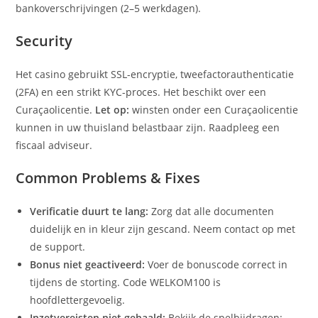
bankoverschrijvingen (2–5 werkdagen).
Security
Het casino gebruikt SSL-encryptie, tweefactorauthenticatie
(2FA) en een strikt KYC-proces. Het beschikt over een
Curaçaolicentie.
Let op:
winsten onder een Curaçaolicentie
kunnen in uw thuisland belastbaar zijn. Raadpleeg een
fiscaal adviseur.
Common Problems & Fixes
Verificatie duurt te lang:
Zorg dat alle documenten
duidelijk en in kleur zijn gescand. Neem contact op met
de support.
Bonus niet geactiveerd:
Voer de bonuscode correct in
tijdens de storting. Code WELKOM100 is
hoofdlettergevoelig.
Inzetvereisten niet gehaald:
Bekijk de spelbijdragen: