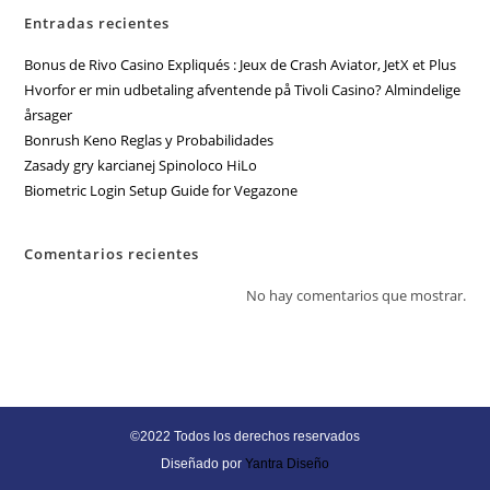
Entradas recientes
Bonus de Rivo Casino Expliqués : Jeux de Crash Aviator, JetX et Plus
Hvorfor er min udbetaling afventende på Tivoli Casino? Almindelige
årsager
Bonrush Keno Reglas y Probabilidades
Zasady gry karcianej Spinoloco HiLo
Biometric Login Setup Guide for Vegazone
Comentarios recientes
No hay comentarios que mostrar.
©2022 Todos los derechos reservados
Diseñado por
Yantra Diseño