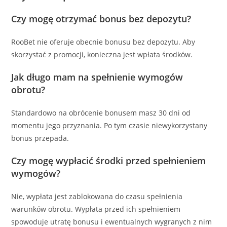
Czy mogę otrzymać bonus bez depozytu?
RooBet nie oferuje obecnie bonusu bez depozytu. Aby
skorzystać z promocji, konieczna jest wpłata środków.
Jak długo mam na spełnienie wymogów
obrotu?
Standardowo na obrócenie bonusem masz 30 dni od
momentu jego przyznania. Po tym czasie niewykorzystany
bonus przepada.
Czy mogę wypłacić środki przed spełnieniem
wymogów?
Nie, wypłata jest zablokowana do czasu spełnienia
warunków obrotu. Wypłata przed ich spełnieniem
spowoduje utratę bonusu i ewentualnych wygranych z nim