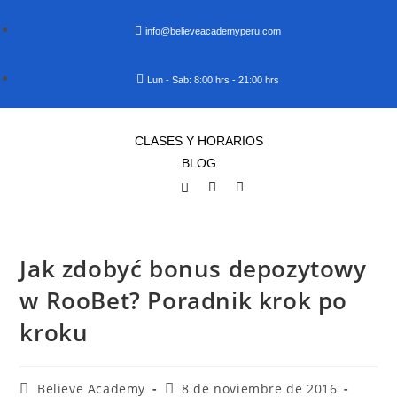
info@believeacademyperu.com
Lun - Sab: 8:00 hrs - 21:00 hrs
CLASES Y HORARIOS
BLOG
Jak zdobyć bonus depozytowy
w RooBet? Poradnik krok po
kroku
Believe Academy
8 de noviembre de 2016