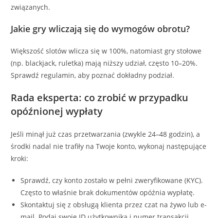
związanych.
Jakie gry wliczają się do wymogów obrotu?
Większość slotów wlicza się w 100%, natomiast gry stołowe
(np. blackjack, ruletka) mają niższy udział, często 10–20%.
Sprawdź regulamin, aby poznać dokładny podział.
Rada eksperta: co zrobić w przypadku
opóźnionej wypłaty
Jeśli minął już czas przetwarzania (zwykle 24–48 godzin), a
środki nadal nie trafiły na Twoje konto, wykonaj następujące
kroki:
Sprawdź, czy konto zostało w pełni zweryfikowane (KYC).
Często to właśnie brak dokumentów opóźnia wypłatę.
Skontaktuj się z obsługą klienta przez czat na żywo lub e-
mail. Podaj swoje ID użytkownika i numer transakcji.