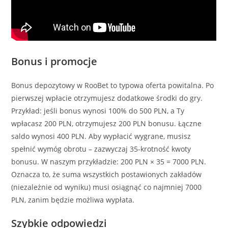
Bonus i promocje
Bonus depozytowy w RooBet to typowa oferta powitalna. Po
pierwszej wpłacie otrzymujesz dodatkowe środki do gry.
Przykład: jeśli bonus wynosi 100% do 500 PLN, a Ty
wpłacasz 200 PLN, otrzymujesz 200 PLN bonusu. Łączne
saldo wynosi 400 PLN. Aby wypłacić wygrane, musisz
spełnić wymóg obrotu – zazwyczaj 35-krotność kwoty
bonusu. W naszym przykładzie: 200 PLN × 35 = 7000 PLN.
Oznacza to, że suma wszystkich postawionych zakładów
(niezależnie od wyniku) musi osiągnąć co najmniej 7000
PLN, zanim będzie możliwa wypłata.
Szybkie odpowiedzi