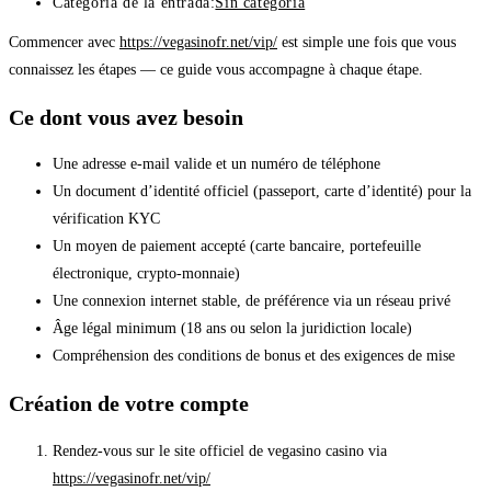
Categoría de la entrada:
Sin categoría
Commencer avec
https://vegasinofr.net/vip/
est simple une fois que vous
connaissez les étapes — ce guide vous accompagne à chaque étape.
Ce dont vous avez besoin
Une adresse e-mail valide et un numéro de téléphone
Un document d’identité officiel (passeport, carte d’identité) pour la
vérification KYC
Un moyen de paiement accepté (carte bancaire, portefeuille
électronique, crypto-monnaie)
Une connexion internet stable, de préférence via un réseau privé
Âge légal minimum (18 ans ou selon la juridiction locale)
Compréhension des conditions de bonus et des exigences de mise
Création de votre compte
Rendez-vous sur le site officiel de vegasino casino via
https://vegasinofr.net/vip/