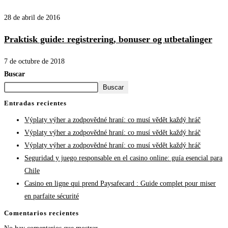
28 de abril de 2016
Praktisk guide: registrering, bonuser og utbetalinger
7 de octubre de 2018
Buscar
Buscar
Entradas recientes
Výplaty výher a zodpovědné hraní: co musí vědět každý hráč
Výplaty výher a zodpovědné hraní: co musí vědět každý hráč
Výplaty výher a zodpovědné hraní: co musí vědět každý hráč
Seguridad y juego responsable en el casino online: guía esencial para
Chile
Casino en ligne qui prend Paysafecard : Guide complet pour miser
en parfaite sécurité
Comentarios recientes