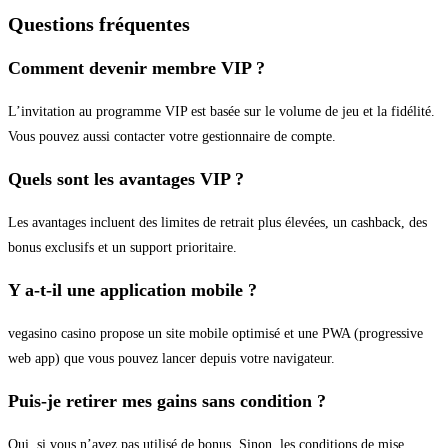
Questions fréquentes
Comment devenir membre VIP ?
L’invitation au programme VIP est basée sur le volume de jeu et la fidélité.
Vous pouvez aussi contacter votre gestionnaire de compte.
Quels sont les avantages VIP ?
Les avantages incluent des limites de retrait plus élevées, un cashback, des
bonus exclusifs et un support prioritaire.
Y a-t-il une application mobile ?
vegasino casino propose un site mobile optimisé et une PWA (progressive
web app) que vous pouvez lancer depuis votre navigateur.
Puis-je retirer mes gains sans condition ?
Oui, si vous n’avez pas utilisé de bonus. Sinon, les conditions de mise