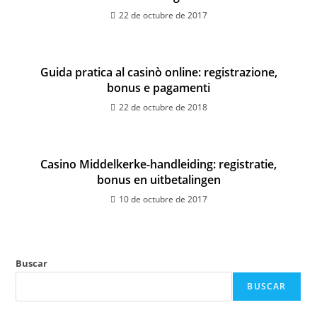
22 de octubre de 2017
Guida pratica al casinò online: registrazione,
bonus e pagamenti
22 de octubre de 2018
Casino Middelkerke-handleiding: registratie,
bonus en uitbetalingen
10 de octubre de 2017
Buscar
BUSCAR