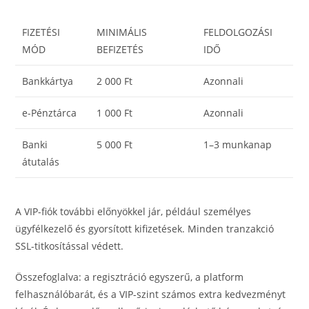
FIZETÉSI
MINIMÁLIS
FELDOLGOZÁSI
MÓD
BEFIZETÉS
IDŐ
Bankkártya
2 000 Ft
Azonnali
e-Pénztárca
1 000 Ft
Azonnali
Banki
5 000 Ft
1–3 munkanap
átutalás
A VIP-fiók további előnyökkel jár, például személyes
ügyfélkezelő és gyorsított kifizetések. Minden tranzakció
SSL-titkosítással védett.
Összefoglalva: a regisztráció egyszerű, a platform
felhasználóbarát, és a VIP-szint számos extra kedvezményt