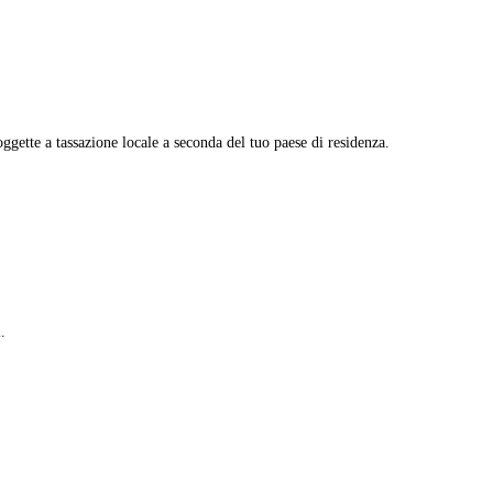
ggette a tassazione locale a seconda del tuo paese di residenza.
.