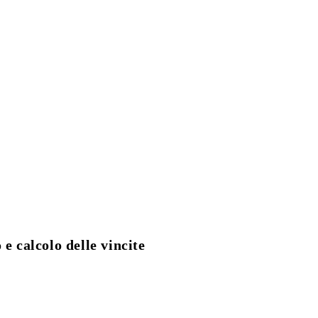
e calcolo delle vincite