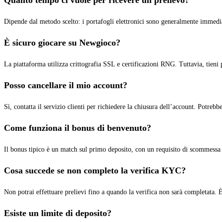
Quanto tempo ci vuole per ricevere un prelievo?
Dipende dal metodo scelto: i portafogli elettronici sono generalmente immediat
È sicuro giocare su Newgioco?
La piattaforma utilizza crittografia SSL e certificazioni RNG. Tuttavia, tieni 
Posso cancellare il mio account?
Sì, contatta il servizio clienti per richiedere la chiusura dell’account. Potrebbe
Come funziona il bonus di benvenuto?
Il bonus tipico è un match sul primo deposito, con un requisito di scommessa 
Cosa succede se non completo la verifica KYC?
Non potrai effettuare prelievi fino a quando la verifica non sarà completata. È 
Esiste un limite di deposito?