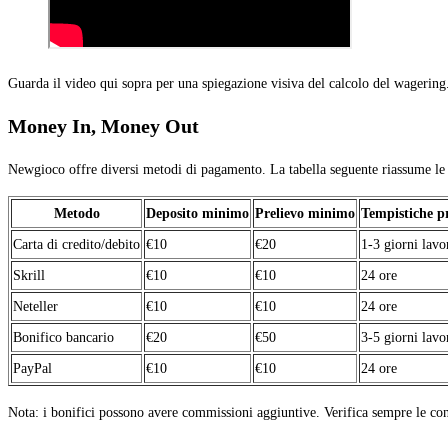
Guarda il video qui sopra per una spiegazione visiva del calcolo del wagering
Money In, Money Out
Newgioco offre diversi metodi di pagamento. La tabella seguente riassume le 
Metodo
Deposito minimo
Prelievo minimo
Tempistiche pr
Carta di credito/debito
€10
€20
1-3 giorni lavo
Skrill
€10
€10
24 ore
Neteller
€10
€10
24 ore
Bonifico bancario
€20
€50
3-5 giorni lavo
PayPal
€10
€10
24 ore
Nota: i bonifici possono avere commissioni aggiuntive. Verifica sempre le cond