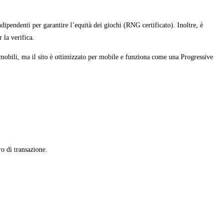
ndipendenti per garantire l’equità dei giochi (RNG certificato). Inoltre, è
 la verifica.
 mobili, ma il sito è ottimizzato per mobile e funziona come una Progressive
ro di transazione.