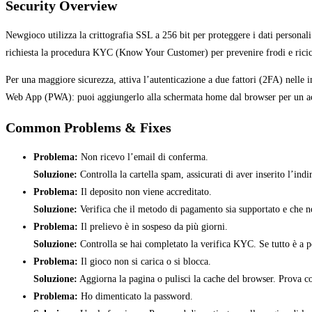
Security Overview
Newgioco utilizza la crittografia SSL a 256 bit per proteggere i dati personali 
richiesta la procedura KYC (Know Your Customer) per prevenire frodi e rici
Per una maggiore sicurezza, attiva l’autenticazione a due fattori (2FA) nelle
Web App (PWA): puoi aggiungerlo alla schermata home dal browser per un ac
Common Problems & Fixes
Problema:
Non ricevo l’email di conferma.
Soluzione:
Controlla la cartella spam, assicurati di aver inserito l’indir
Problema:
Il deposito non viene accreditato.
Soluzione:
Verifica che il metodo di pagamento sia supportato e che non
Problema:
Il prelievo è in sospeso da più giorni.
Soluzione:
Controlla se hai completato la verifica KYC. Se tutto è a po
Problema:
Il gioco non si carica o si blocca.
Soluzione:
Aggiorna la pagina o pulisci la cache del browser. Prova co
Problema:
Ho dimenticato la password.