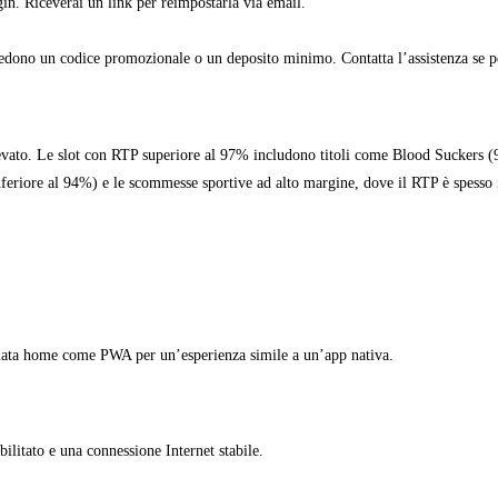
in. Riceverai un link per reimpostarla via email.
edono un codice promozionale o un deposito minimo. Contatta l’assistenza se pen
levato. Le slot con RTP superiore al 97% includono titoli come Blood Suckers 
inferiore al 94%) e le scommesse sportive ad alto margine, dove il RTP è spesso
ermata home come PWA per un’esperienza simile a un’app nativa.
litato e una connessione Internet stabile.