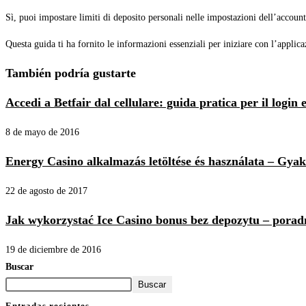
Sì, puoi impostare limiti di deposito personali nelle impostazioni dell’accoun
Questa guida ti ha fornito le informazioni essenziali per iniziare con l’appli
También podría gustarte
Accedi a Betfair dal cellulare: guida pratica per il login 
8 de mayo de 2016
Energy Casino alkalmazás letöltése és használata – Gyak
22 de agosto de 2017
Jak wykorzystać Ice Casino bonus bez depozytu – porad
19 de diciembre de 2016
Buscar
Buscar
Entradas recientes