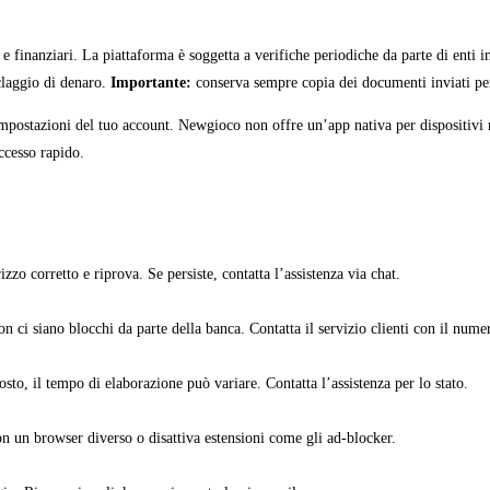
e finanziari. La piattaforma è soggetta a verifiche periodiche da parte di enti i
claggio di denaro.
Importante:
conserva sempre copia dei documenti inviati per
 impostazioni del tuo account. Newgioco non offre un’app nativa per dispositivi
cesso rapido.
izzo corretto e riprova. Se persiste, contatta l’assistenza via chat.
 ci siano blocchi da parte della banca. Contatta il servizio clienti con il nume
sto, il tempo di elaborazione può variare. Contatta l’assistenza per lo stato.
n un browser diverso o disattiva estensioni come gli ad-blocker.