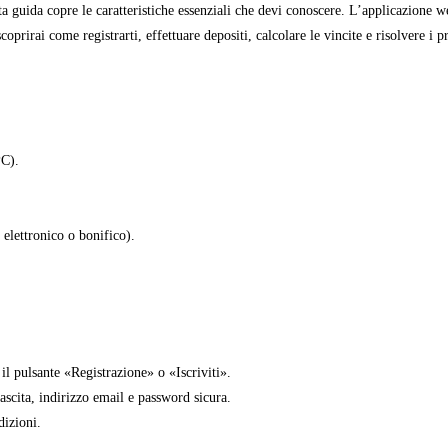
ta guida copre le caratteristiche essenziali che devi conoscere. L’applicazione 
oprirai come registrarti, effettuare depositi, calcolare le vincite e risolvere i
PC).
elettronico o bonifico).
 il pulsante «Registrazione» o «Iscriviti».
scita, indirizzo email e password sicura.
dizioni.