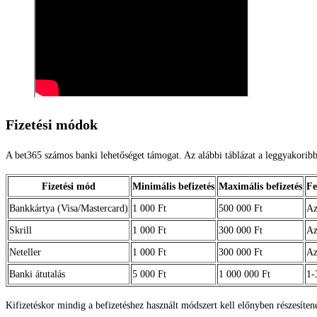
Fizetési módok
A bet365 számos banki lehetőséget támogat. Az alábbi táblázat a leggyakoribba
Fizetési mód
Minimális befizetés
Maximális befizetés
Fe
Bankkártya (Visa/Mastercard)
1 000 Ft
500 000 Ft
Az
Skrill
1 000 Ft
300 000 Ft
Az
Neteller
1 000 Ft
300 000 Ft
Az
Banki átutalás
5 000 Ft
1 000 000 Ft
1-
Kifizetéskor mindig a befizetéshez használt módszert kell előnyben részesíten