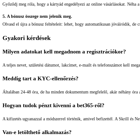
Győződj meg róla, hogy a kártyád engedélyezi az online vásárlásokat. Néha a 
5. A bónusz összege nem jelenik meg.
Olvasd el újra a bónusz feltételeit: lehet, hogy automatikusan jóváíródik, de
Gyakori kérdések
Milyen adatokat kell megadnom a regisztrációkor?
A teljes nevet, születési dátumot, lakcímet, e-mailt és telefonszámot kell m
Meddig tart a KYC-ellenőrzés?
Általában 24-48 óra, de ha minden dokumentum megfelelő, akár néhány óra al
Hogyan tudok pénzt kivenni a bet365-ről?
A kifizetés ugyanazzal a módszerrel történik, amivel befizettél. A Skrill és N
Van-e letölthető alkalmazás?