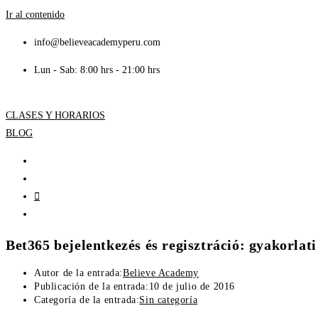
Ir al contenido
info@believeacademyperu.com
Lun - Sab: 8:00 hrs - 21:00 hrs
CLASES Y HORARIOS
BLOG
Bet365 bejelentkezés és regisztráció: gyakorla
Autor de la entrada:
Believe Academy
Publicación de la entrada:
10 de julio de 2016
Categoría de la entrada:
Sin categoría