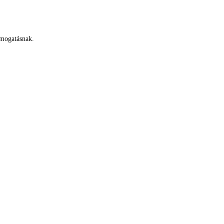
támogatásnak.