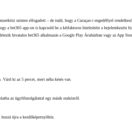
emzetközi szinten elfogadott – de tudd, hogy a Curaçao-i engedéllyel rendelkez
hogy a bet365 app-on is kapcsold be a kétfaktoros hitelesítést a bejelentkezési
em létezik hivatalos bet365 alkalmazás a Google Play Áruházban vagy az App St
n. Várd ki az 5 percet, mert néha késés van.
olatba az ügyfélszolgálattal egy másik eszközről.
dd hozzá újra a kezdőképernyőhöz.