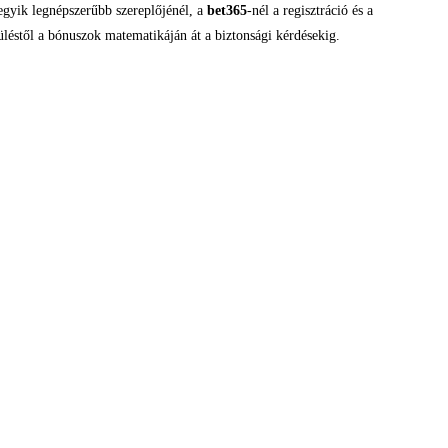
 egyik legnépszerűbb szereplőjénél, a
bet365
-nél a regisztráció és a
züléstől a bónuszok matematikáján át a biztonsági kérdésekig.