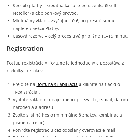
Spôsob platby – kreditná karta, e‑peňaženka (Skrill,
Neteller) alebo bankový prevod.
Minimálny vklad – zvyčajne 10 €, no presnú sumu
nájdete v sekcii Platby.
Časová rezerva – celý proces trvá približne 10–15 minút.
Registration
Postup registrácie v Ifortune je jednoduchý a pozostáva z
niekoľkých krokov:
Prejdite na
Ifortuna sk aplikacia
a kliknite na tlačidlo
„Registrácia“.
Vyplňte základné údaje: meno, priezvisko, e‑mail, dátum
narodenia a adresu.
Zvoľte si silné heslo (minimálne 8 znakov, kombinácia
písmen a číslic).
Potvrďte registráciu cez odoslaný overovací e‑mail.