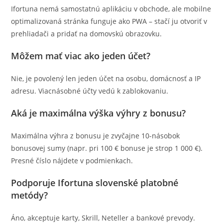
Ifortuna nemá samostatnú aplikáciu v obchode, ale mobilne
optimalizovaná stránka funguje ako PWA – stačí ju otvoriť v
prehliadači a pridať na domovskú obrazovku.
Môžem mať viac ako jeden účet?
Nie, je povolený len jeden účet na osobu, domácnosť a IP
adresu. Viacnásobné účty vedú k zablokovaniu.
Aká je maximálna výška výhry z bonusu?
Maximálna výhra z bonusu je zvyčajne 10-násobok
bonusovej sumy (napr. pri 100 € bonuse je strop 1 000 €).
Presné číslo nájdete v podmienkach.
Podporuje Ifortuna slovenské platobné
metódy?
Áno, akceptuje karty, Skrill, Neteller a bankové prevody.