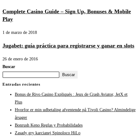
Complete Casino Guide – Sign Up, Bonuses & Mobile
Play
1 de marzo de 2018
Jugabet: guía práctica para registrarse y ganar en slots
26 de enero de 2016
Buscar
Buscar
Entradas recientes
Bonus de Rivo Casino Expliqués : Jeux de Crash Aviator, JetX et
Plus
Hvorfor er min udbetaling afventende på Tivoli Casino? Almindelige
årsager
Bonrush Keno Reglas y Probabilidades
Zasady gry karcianej Spinoloco HiLo