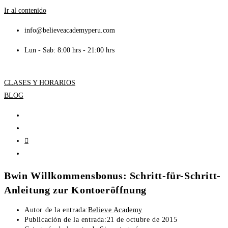
Ir al contenido
info@believeacademyperu.com
Lun - Sab: 8:00 hrs - 21:00 hrs
CLASES Y HORARIOS
BLOG
Bwin Willkommensbonus: Schritt-für-Schritt-
Anleitung zur Kontoeröffnung
Autor de la entrada:
Believe Academy
Publicación de la entrada:
21 de octubre de 2015