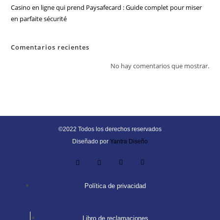
Casino en ligne qui prend Paysafecard : Guide complet pour miser
en parfaite sécurité
Comentarios recientes
No hay comentarios que mostrar.
©2022 Todos los derechos reservados
Diseñado por
Yantra Diseño
Política de privacidad
Libro de reclamaciones