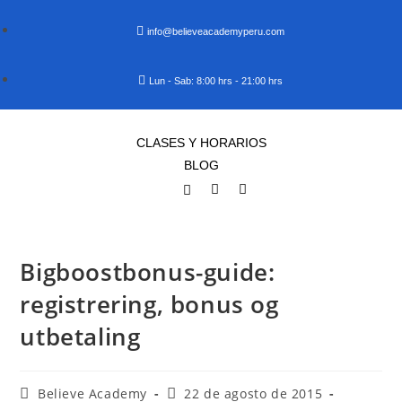
info@believeacademyperu.com
Lun - Sab: 8:00 hrs - 21:00 hrs
CLASES Y HORARIOS
BLOG
Bigboostbonus-guide:
registrering, bonus og
utbetaling
Believe Academy
22 de agosto de 2015