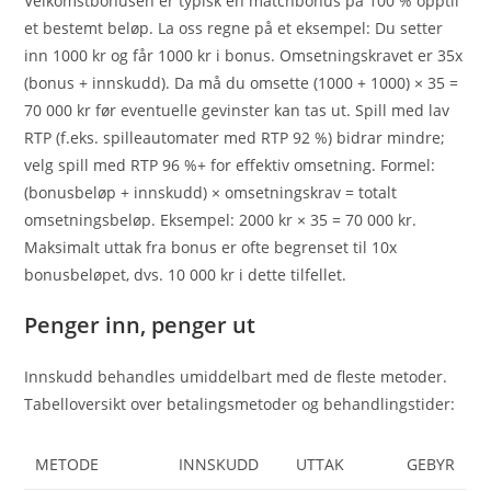
Velkomstbonusen er typisk en matchbonus på 100 % opptil
et bestemt beløp. La oss regne på et eksempel: Du setter
inn 1000 kr og får 1000 kr i bonus. Omsetningskravet er 35x
(bonus + innskudd). Da må du omsette (1000 + 1000) × 35 =
70 000 kr før eventuelle gevinster kan tas ut. Spill med lav
RTP (f.eks. spilleautomater med RTP 92 %) bidrar mindre;
velg spill med RTP 96 %+ for effektiv omsetning. Formel:
(bonusbeløp + innskudd) × omsetningskrav = totalt
omsetningsbeløp. Eksempel: 2000 kr × 35 = 70 000 kr.
Maksimalt uttak fra bonus er ofte begrenset til 10x
bonusbeløpet, dvs. 10 000 kr i dette tilfellet.
Penger inn, penger ut
Innskudd behandles umiddelbart med de fleste metoder.
Tabelloversikt over betalingsmetoder og behandlingstider:
METODE
INNSKUDD
UTTAK
GEBYR