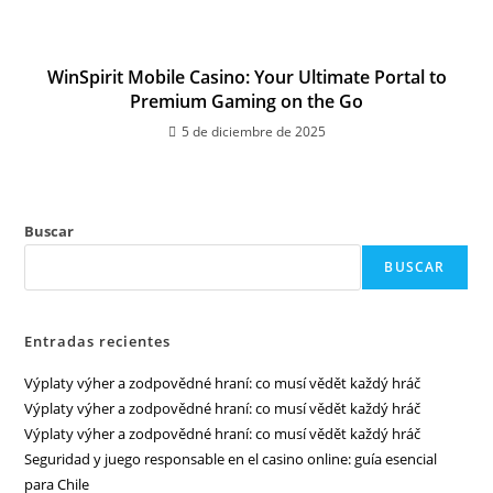
WinSpirit Mobile Casino: Your Ultimate Portal to
Premium Gaming on the Go
5 de diciembre de 2025
Buscar
BUSCAR
Entradas recientes
Výplaty výher a zodpovědné hraní: co musí vědět každý hráč
Výplaty výher a zodpovědné hraní: co musí vědět každý hráč
Výplaty výher a zodpovědné hraní: co musí vědět každý hráč
Seguridad y juego responsable en el casino online: guía esencial
para Chile