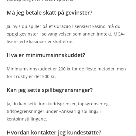
Må jeg betale skatt på gevinster?
Ja, hvis du spiller på et Curacao-lisensiert kasino, må du
oppgi gevinster i selvangivelsen som annen inntekt. MGA-
lisensierte kasinoer er skattefrie.
Hva er minimumsinnskuddet?
Minimumsinnskuddet er 200 kr for de fleste metoder, men
for Trustly er det 500 kr.
Kan jeg sette spillbegrensninger?
Ja, du kan sette innskuddsgrenser, tapsgrenser og
tidsbegrensninger under «Ansvarlig spilling» i
kontoinnstillingene.
Hvordan kontakter jeg kundestøtte?