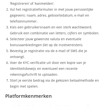
‘Registreren’ of ‘Aanmelden’.
Vul het registratieformulier in met jouw persoonlijke
gegevens: naam, adres, geboortedatum, e-mail en
telefoonnummer.
Kies een gebruikersnaam en een sterk wachtwoord.
Gebruik een combinatie van letters, cijfers en symbolen.
Selecteer jouw gewenste valuta en eventuele
bonusaanbiedingen (let op de inzetvereisten).
Bevestig je registratie via de e-mail of SMS die je
ontvangt.
Voer de KYC-verificatie uit door een kopie van je
identiteitsbewijs en eventueel een recente
rekeningafschrift te uploaden.
Stort je eerste bedrag via de gekozen betaalmethode en
begin met spelen.
Platformkenmerken